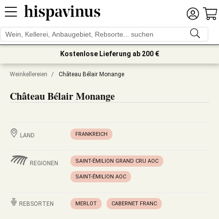
Kostenlose Lieferung ab 200 €
Weinkellereien
/
Château Bélair Monange
Château Bélair Monange
FRANKREICH
LAND
SAINT-ÉMILION GRAND CRU AOC
REGIONEN
SAINT-ÉMILION AOC
REBSORTEN
MERLOT
CABERNET FRANC