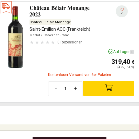
Château Bélair Monange
2022
2
Château Bélair Monange
Saint-Émilion AOC (Frankreich)
Merlot
/ Cabernet Franc
0 Rezensionen
Auf Lager
i
319,40
€
(425,86 €/l)
Kostenloser Versand von 6er Paketen
-
+