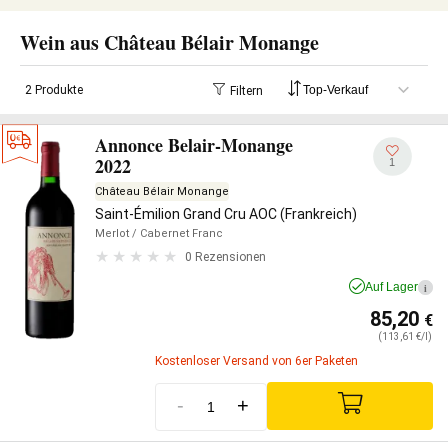
Wein aus Château Bélair Monange
2 Produkte
Filtern
Annonce Belair-Monange
2022
1
Château Bélair Monange
Saint-Émilion Grand Cru AOC (Frankreich)
Merlot
/ Cabernet Franc
0 Rezensionen
Auf Lager
i
85,20
€
(113,61 €/l)
Kostenloser Versand von 6er Paketen
-
+