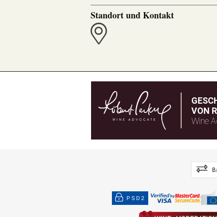
Standort und Kontakt
GESC
VON R
Wine A
B
PSD2