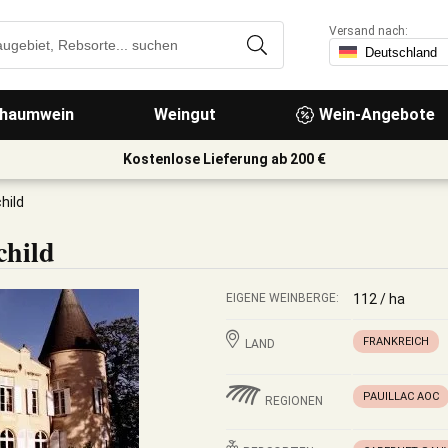
Versand nach:
haumwein
Weingut
Wein-Angebote
Kostenlose Lieferung ab 200 €
hild
child
EIGENE WEINBERGE:
112 / ha
FRANKREICH
LAND
PAUILLAC AOC
REGIONEN