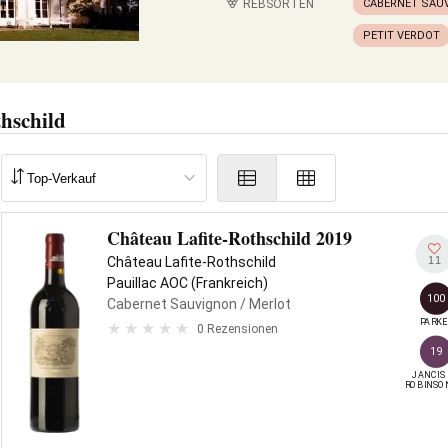
REBSORTEN
CABERNET SAU
PETIT VERDOT
hschild
Château Lafite-Rothschild 2019
11
Château Lafite-Rothschild
Pauillac AOC (Frankreich)
100
Cabernet Sauvignon
/ Merlot
PARKE
0 Rezensionen
19
JANCIS

ROBINSO