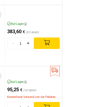
Auf Lager
i
383,60
€
(511,46 €/l)
-
+
Auf Lager
i
95,25
€
(127,00 €/l)
Kostenloser Versand von 6er Paketen