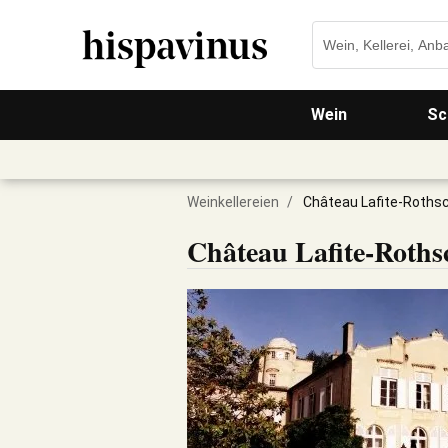
Wein
Sc
Weinkellereien
/
Château Lafite-Rothsc
Château Lafite-Roths