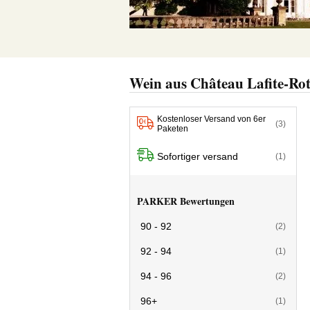
Wein aus Château Lafite-Rot
Kostenloser Versand von 6er
(3)
Paketen
Sofortiger versand
(1)
PARKER Bewertungen
90 - 92
(2)
92 - 94
(1)
94 - 96
(2)
96+
(1)