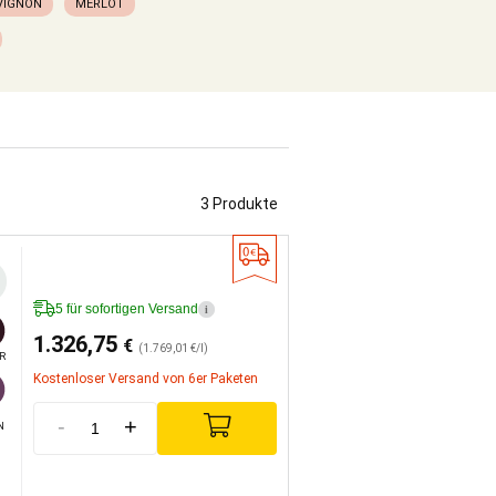
VIGNON
MERLOT
3 Produkte
5 für sofortigen Versand
i
1.326,75
€
(1.769,01 €/l)
R
Kostenloser Versand von 6er Paketen
-
+
N