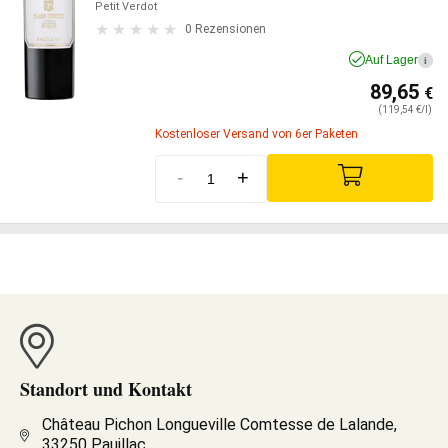
Petit Verdot
0 Rezensionen
Auf Lager
i
89,65
€
(119,54 €/l)
Kostenloser Versand von 6er Paketen
-
+
Standort und Kontakt
Château Pichon Longueville Comtesse de Lalande,
33250 Pauillac