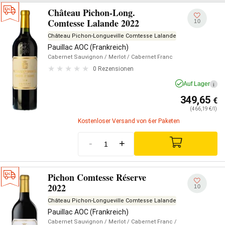
Château Pichon-Long.
Comtesse Lalande 2022
10
Château Pichon-Longueville Comtesse Lalande
Pauillac AOC (Frankreich)
Cabernet Sauvignon
/ Merlot
/ Cabernet Franc
0 Rezensionen
Auf Lager
i
349,65
€
(466,19 €/l)
Kostenloser Versand von 6er Paketen
-
+
Pichon Comtesse Réserve
2022
10
Château Pichon-Longueville Comtesse Lalande
Pauillac AOC (Frankreich)
Cabernet Sauvignon
/ Merlot
/ Cabernet Franc
/