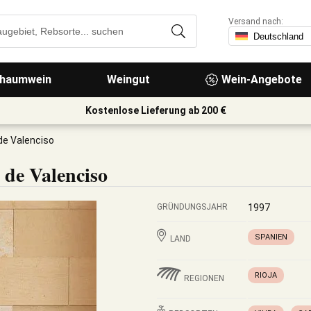
Versand nach:
haumwein
Weingut
Wein-Angebote
Kostenlose Lieferung ab 200 €
e Valenciso
de Valenciso
GRÜNDUNGSJAHR
1997
SPANIEN
LAND
RIOJA
REGIONEN