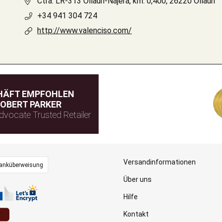
Ctra. LR-313 Ollauri-Nájera, km. 0,400, 26220 Ollauri
+34 941 304 724
http://www.valenciso.com/
HÄFT EMPFOHLEN
OBERT PARKER
dvocate Trusted Retailer
Versandinformationen
anküberweisung
Über uns
Hilfe
Kontakt