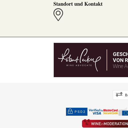
Standort und Kontakt
GESC
VON R
Wine A
B
PSD2