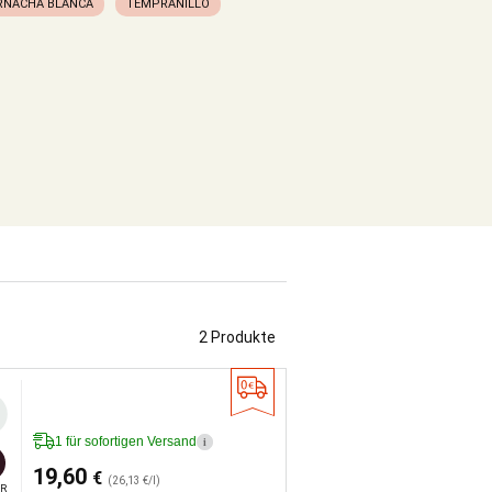
RNACHA BLANCA
TEMPRANILLO
2 Produkte
1 für sofortigen Versand
i
19,60
€
(26,13 €/l)
R