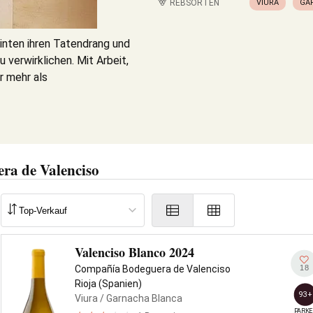
REBSORTEN
VIURA
GA
inten ihren Tatendrang und
 verwirklichen. Mit Arbeit,
r mehr als
ra de Valenciso
Valenciso Blanco 2024
18
Compañía Bodeguera de Valenciso
Rioja (Spanien)
93+
Viura
/ Garnacha Blanca
PARKE