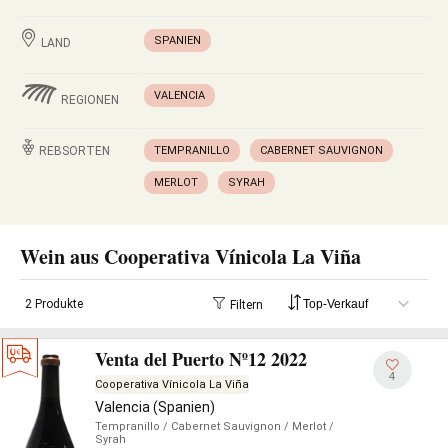
SPANIEN
LAND
VALENCIA
REGIONEN
REBSORTEN
TEMPRANILLO
CABERNET SAUVIGNON
MERLOT
SYRAH
Wein aus Cooperativa Vínicola La Viña
2 Produkte
Filtern
Venta del Puerto Nº12 2022
4
Cooperativa Vínicola La Viña
Valencia (Spanien)
Tempranillo
/ Cabernet Sauvignon
/ Merlot
/
Syrah