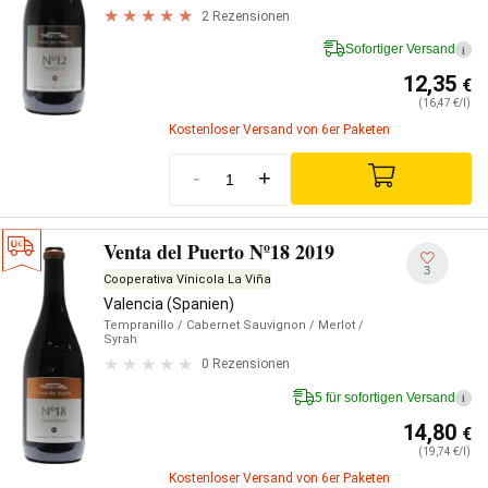
2 Rezensionen
Sofortiger Versand
i
12,35
€
(16,47 €/l)
Kostenloser Versand von 6er Paketen
-
+
Venta del Puerto Nº18 2019
3
Cooperativa Vínicola La Viña
Valencia (Spanien)
Tempranillo
/ Cabernet Sauvignon
/ Merlot
/
Syrah
0 Rezensionen
5 für sofortigen Versand
i
14,80
€
(19,74 €/l)
Kostenloser Versand von 6er Paketen