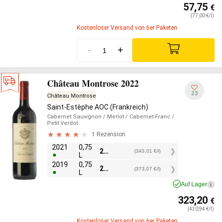
57,75
€
(77,00 €/l)
Kostenloser Versand von 6er Paketen
-
+
Château Montrose 2022
23
Château Montrose
Saint-Estèphe AOC (Frankreich)
Cabernet Sauvignon
/ Merlot
/ Cabernet Franc
/
Petit Verdot
1 Rezension
2021
0,75
257,25
€
(343,01 €/l)
L
2019
0,75
279,80
€
(373,07 €/l)
L
Auf Lager
i
323,20
€
(430,94 €/l)
Kostenloser Versand von 6er Paketen