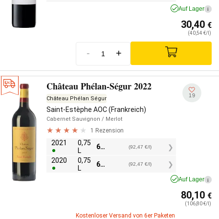
Auf Lager
i
30,40
€
(40,54 €/l)
-
+
Château Phélan-Ségur 2022
19
Château Phélan Ségur
Saint-Estèphe AOC (Frankreich)
Cabernet Sauvignon
/ Merlot
1 Rezension
2021
0,75
69,35
€
(92,47 €/l)
L
2020
0,75
69,35
€
(92,47 €/l)
L
Auf Lager
i
80,10
€
(106,80 €/l)
Kostenloser Versand von 6er Paketen