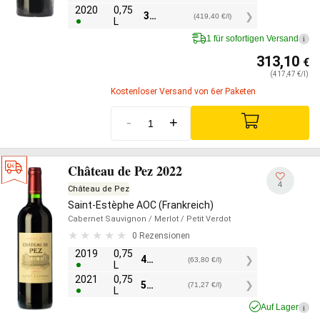
2020
0,75
314,55
€
(419,40 €/l)
L
1 für sofortigen Versand
i
313,10
€
(417,47 €/l)
Kostenloser Versand von 6er Paketen
-
+
Château de Pez 2022
4
Château de Pez
Saint-Estèphe AOC (Frankreich)
Cabernet Sauvignon
/ Merlot
/ Petit Verdot
0 Rezensionen
2019
0,75
47,85
€
(63,80 €/l)
L
2021
0,75
53,45
€
(71,27 €/l)
L
Auf Lager
i