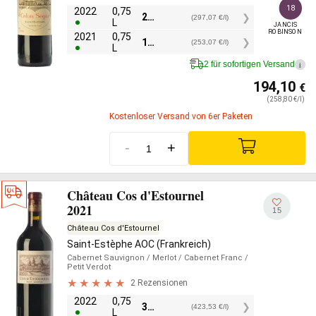
18
2022
0,75
222,80
€
(297,07 €/l)
L
JANCIS

ROBINSON
2021
0,75
189,81
€
(253,07 €/l)
L
2 für sofortigen Versand
i
194,10
€
(258,80 €/l)
Kostenloser Versand von 6er Paketen
-
+
Château Cos d'Estournel
2021
15
Château Cos d'Estournel
Saint-Estèphe AOC (Frankreich)
Cabernet Sauvignon
/ Merlot
/ Cabernet Franc
/
Petit Verdot
2 Rezensionen
2022
0,75
317,65
€
(423,53 €/l)
L