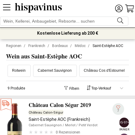
Kostenlose Lieferung ab 200 €
Regionen
/
Frankreich
/
Bordeaux
/
Médoc
/
Saint-Estèphe AOC
Wein aus Saint-Estèphe AOC
Rotwein
Cabernet Sauvignon
Château Cos d'Estournel
9 Produkte
Filtern
Château Calon Ségur 2019
7
Château Calon-Ségur
Saint-Estèphe AOC (Frankreich)
95-97+
Cabernet Sauvignon
/ Merlot
/ Petit Verdot
PARKER
0 Rezensionen