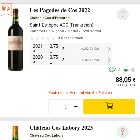
Les Pagodes de Cos 2022
7
Château Cos d'Estournel
Saint-Estèphe AOC (Frankreich)
Cabernet Sauvignon
/ Merlot
/ Petit Verdot
0 Rezensionen
2021
0,75
76,55
€
(102,07 €/l)
L
2020
0,75
75,10
€
(100,13 €/l)
L
Auf Lager
i
88,05
€
(117,40 €/l)
Kostenloser Versand von 6er Paketen
-
+
Château Cos Labory 2023
2
Chateau Cos Labory