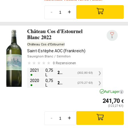
-
+
Château Cos d'Estournel
Blanc 2022
1
Château Cos d'Estournel
Saint-Estèphe AOC (Frankreich)
Sauvignon Blanc
/ Sémillon
0 Rezensionen
2021
0,75
227,10
€
(302,80 €/l)
L
2020
0,75
202,70
€
(270,27 €/l)
L
Auf Lager
i
241,70
€
(322,27 €/l)
-
+