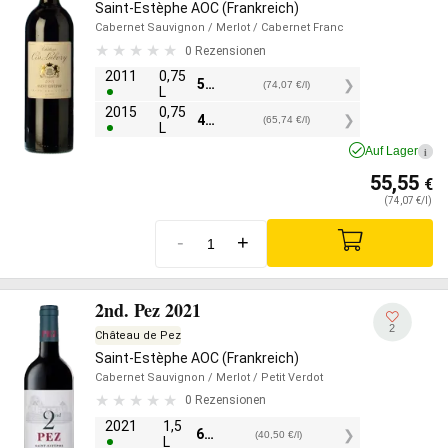
Saint-Estèphe AOC (Frankreich)
Cabernet Sauvignon
/ Merlot
/ Cabernet Franc
0 Rezensionen
2011
0,75
55,55
€
(74,07 €/l)
L
2015
0,75
49,30
€
(65,74 €/l)
L
Auf Lager
i
55,55
€
(74,07 €/l)
-
+
2nd. Pez 2021
2
Château de Pez
Saint-Estèphe AOC (Frankreich)
Cabernet Sauvignon
/ Merlot
/ Petit Verdot
0 Rezensionen
2021
1,5
60,75
€
(40,50 €/l)
L