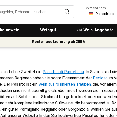
Versand nach:
haumwein
Weingut
Wein-Angebote
Kostenlose Lieferung ab 200 €
n sind ohne Zweifel die
Passitos di Pantelleria
. In Sizilien sind 
anderen Regionen haben sie sogar Eigennamen: der
Recioto
im Va
. Der Passito ist ein
Wein aus rosinierten Trauben
, die, vor alle
hoden sind nicht überall gleich, aber meist werden die Trauben
 Körben auf Schilf- oder Strohmatten getrocknet oder sie werde
nd sehr komplexe italienische Süßweine, die hervorragend zu
De
 B. ein guter Parmigiano Reggiano oder Gorgonzola. Wählen Sie a
s! Auf unserer Website finden Sie hochwertige Passitos für jed