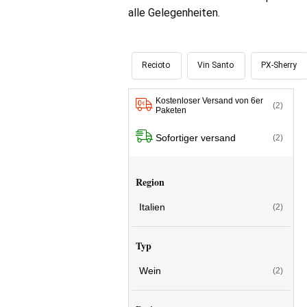
alle Gelegenheiten.
Recioto
Vin Santo
PX-Sherry
Kostenloser Versand von 6er
(2)
Paketen
Sofortiger versand
(2)
Region
Italien
(2)
Typ
Wein
(2)