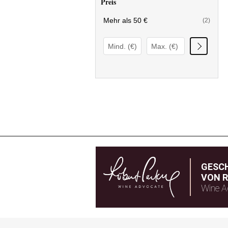
Preis
Mehr als 50 €
(2)
GESC
VON R
Wine A