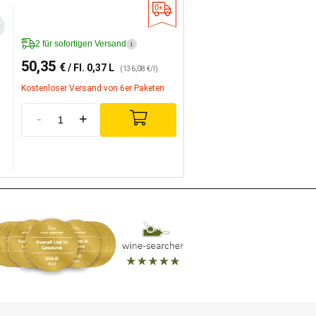
2 für sofortigen Versand
i
50,35
€
/ Fl. 0,37 L
(136,08 €/l)
Kostenloser Versand von 6er Paketen
-
+