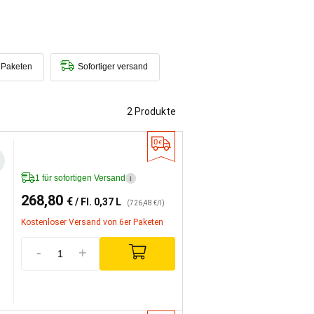
 Paketen
Sofortiger versand
2 Produkte
1 für sofortigen Versand
i
268,80
€
/ Fl. 0,37 L
(726,48 €/l)
Kostenloser Versand von 6er Paketen
-
+