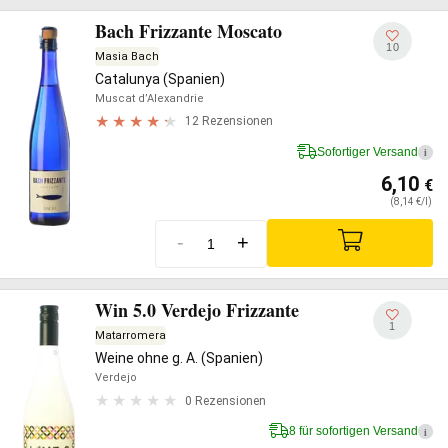
Bach Frizzante Moscato
10
Masia Bach
Catalunya (Spanien)
Muscat d’Alexandrie
12 Rezensionen
Sofortiger Versand
i
6,10
€
(8,14 €/l)
-
+
Win 5.0 Verdejo Frizzante
1
Matarromera
Weine ohne g. A. (Spanien)
Verdejo
0 Rezensionen
8 für sofortigen Versand
i