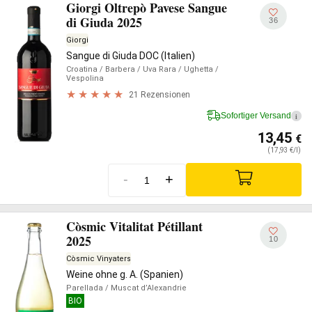
Giorgi Oltrepò Pavese Sangue
di Giuda 2025
36
Giorgi
Sangue di Giuda DOC (Italien)
Croatina
/ Barbera
/ Uva Rara
/ Ughetta
/
Vespolina
21 Rezensionen
Sofortiger Versand
i
13,45
€
(17,93 €/l)
-
+
Còsmic Vitalitat Pétillant
2025
10
Còsmic Vinyaters
Weine ohne g. A. (Spanien)
Parellada
/ Muscat d’Alexandrie
BIO