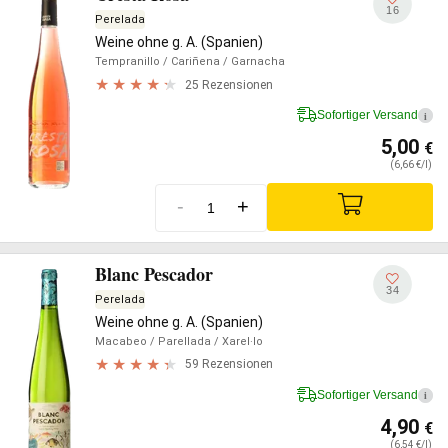
16
Perelada
Weine ohne g. A. (Spanien)
Tempranillo
/ Cariñena
/ Garnacha
25 Rezensionen
Sofortiger Versand
i
5,00
€
(6,66 €/l)
-
+
Blanc Pescador
34
Perelada
Weine ohne g. A. (Spanien)
Macabeo
/ Parellada
/ Xarel·lo
59 Rezensionen
Sofortiger Versand
i
4,90
€
(6,54 €/l)