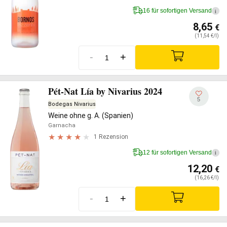
16 für sofortigen Versand
i
8,65
€
(11,54 €/l)
-
+
Pét-Nat Lía by Nivarius 2024
5
Bodegas Nivarius
Weine ohne g. A. (Spanien)
Garnacha
1 Rezension
12 für sofortigen Versand
i
12,20
€
(16,26 €/l)
-
+