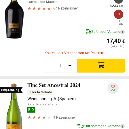
Lambrusco Maestri
SUCKLING
64 Rezensionen
3
VITI

AIS
Sofortiger Versand
i
17,40
€
(23,20 €/l)
Kostenloser Versand von 6er Paketen
-
+
Tinc Set Ancestral 2024
23
Empfehlung
Celler la Salada
Weine ohne g. A. (Spanien)
Xarel·lo
/ Parellada
BIO
9 Rezensionen
6 für sofortigen Versand
i