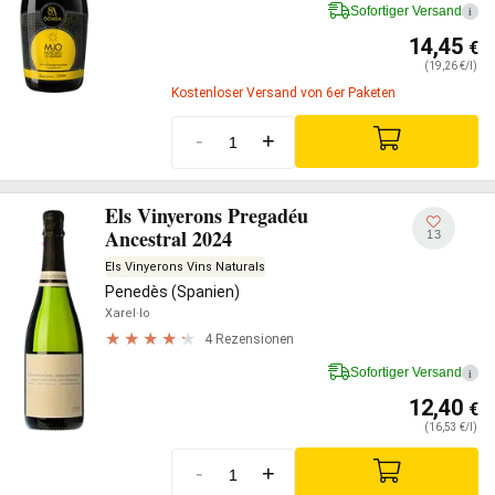
Sofortiger Versand
i
14,45
€
(19,26 €/l)
Kostenloser Versand von 6er Paketen
-
+
Els Vinyerons Pregadéu
Ancestral 2024
13
Els Vinyerons Vins Naturals
Penedès (Spanien)
Xarel·lo
4 Rezensionen
Sofortiger Versand
i
12,40
€
(16,53 €/l)
-
+