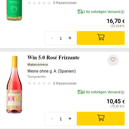
0 Rezensionen
1 für sofortigen Versand
i
16,70
€
(22,26 €/l)
-
+
Win 5.0 Rosé Frizzante
Matarromera
Weine ohne g. A. (Spanien)
Tempranillo
0 Rezensionen
6 für sofortigen Versand
i
10,45
€
(13,93 €/l)
-
+