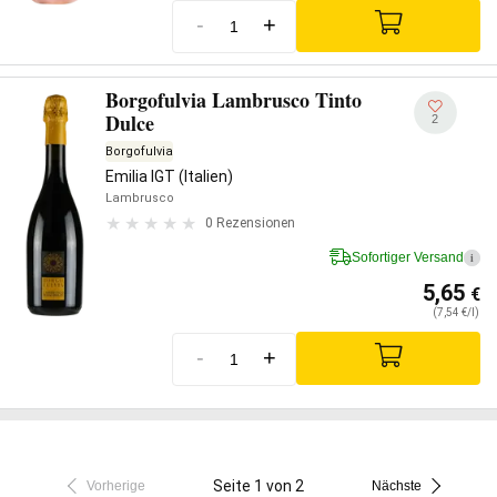
-
+
Borgofulvia Lambrusco Tinto
Dulce
2
Borgofulvia
Emilia IGT (Italien)
Lambrusco
0 Rezensionen
Sofortiger Versand
i
5,65
€
(7,54 €/l)
-
+
Seite 1 von 2
Vorherige
Nächste