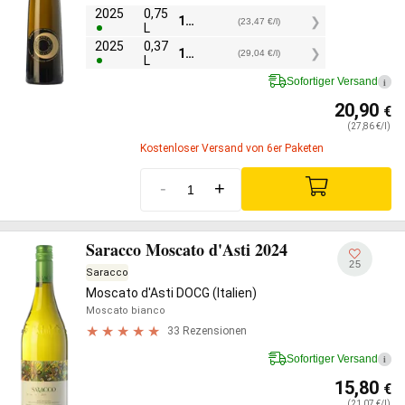
2025
0,75
17,60
€
(23,47 €/l)
L
2025
0,37
10,75
€
(29,04 €/l)
L
Sofortiger Versand
i
20,90
€
(27,86 €/l)
Kostenloser Versand von 6er Paketen
-
+
Saracco Moscato d'Asti 2024
25
Saracco
Moscato d'Asti DOCG (Italien)
Moscato bianco
33 Rezensionen
Sofortiger Versand
i
15,80
€
(21,07 €/l)