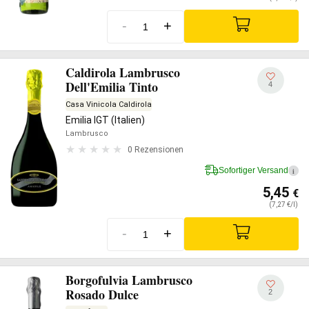
-
+
Caldirola Lambrusco
Dell'Emilia Tinto
4
Casa Vinicola Caldirola
Emilia IGT (Italien)
Lambrusco
0 Rezensionen
Sofortiger Versand
i
5,45
€
(7,27 €/l)
-
+
Borgofulvia Lambrusco
Rosado Dulce
2