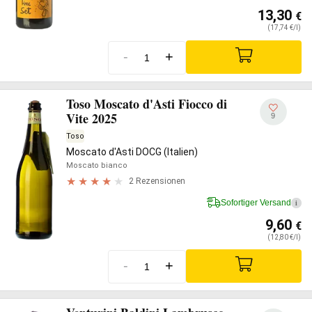
13,30
€
(17,74 €/l)
-
+
Toso Moscato d'Asti Fiocco di
Vite 2025
9
Toso
Moscato d'Asti DOCG (Italien)
Moscato bianco
2 Rezensionen
Sofortiger Versand
i
9,60
€
(12,80 €/l)
-
+