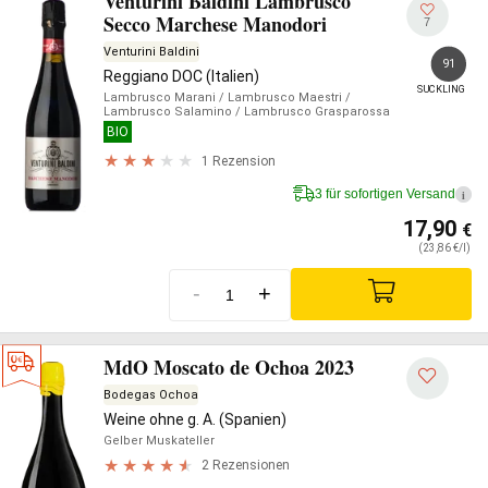
Venturini Baldini Lambrusco
Secco Marchese Manodori
7
Venturini Baldini
91
Reggiano DOC (Italien)
SUCKLING
Lambrusco Marani
/ Lambrusco Maestri
/
Lambrusco Salamino
/ Lambrusco Grasparossa
BIO
1 Rezension
3 für sofortigen Versand
i
17,90
€
(23,86 €/l)
-
+
MdO Moscato de Ochoa 2023
Bodegas Ochoa
Weine ohne g. A. (Spanien)
Gelber Muskateller
2 Rezensionen