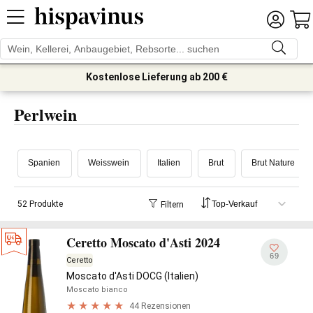
Kostenlose Lieferung ab 200 €
Perlwein
Spanien
Weisswein
Italien
Brut
Brut Nature
52 Produkte
Filtern
Ceretto Moscato d'Asti 2024
69
Ceretto
Moscato d'Asti DOCG (Italien)
Moscato bianco
44 Rezensionen