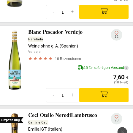
-
+
Blanc Pescador Verdejo
12
Perelada
Weine ohne g. A. (Spanien)
Verdejo
10 Rezensionen
15 für sofortigen Versand
i
7,60
€
(10,14 €/l)
-
+
Ceci Otello NerodiLambrusco
Empfehlung
98
Cantine Ceci
Emilia IGT (Italien)
90