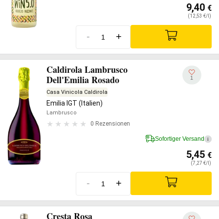
9,40
€
(12,53 €/l)
-
+
Caldirola Lambrusco
Dell'Emilia Rosado
1
Casa Vinicola Caldirola
Emilia IGT (Italien)
Lambrusco
0 Rezensionen
Sofortiger Versand
i
5,45
€
(7,27 €/l)
-
+
Cresta Rosa