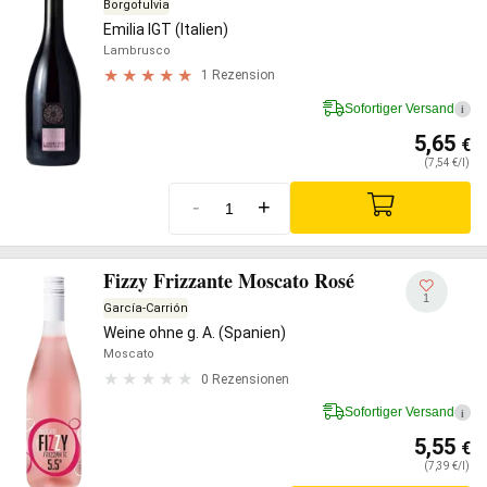
Borgofulvia
Emilia IGT (Italien)
Lambrusco
1 Rezension
Sofortiger Versand
i
5,65
€
(7,54 €/l)
-
+
Fizzy Frizzante Moscato Rosé
1
García-Carrión
Weine ohne g. A. (Spanien)
Moscato
0 Rezensionen
Sofortiger Versand
i
5,55
€
(7,39 €/l)