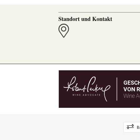
Standort und Kontakt
GESC
VON R
Wine A
B