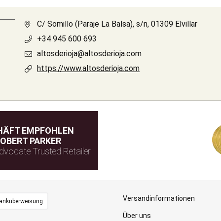
C/ Somillo (Paraje La Balsa), s/n, 01309 Elvillar
+34 945 600 693
altosderioja@altosderioja.com
https://www.altosderioja.com
HÄFT EMPFOHLEN
OBERT PARKER
dvocate Trusted Retailer
Versandinformationen
anküberweisung
Über uns