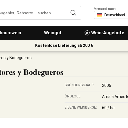
Versand nach:
haumwein
Weingut
Wein-Angebote
Kostenlose Lieferung ab 200 €
tores y Bodegueros
ltores y Bodegueros
GRÜNDUNGSJAHR
2006
ÖNOLOGE
Amaia Amesto
EIGENE WEINBERGE:
60 / ha