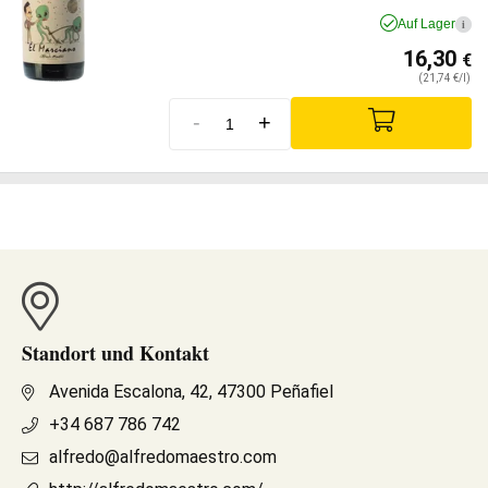
Auf Lager
i
16,30
€
(21,74 €/l)
-
+
Standort und Kontakt
Avenida Escalona, 42, 47300 Peñafiel
+34 687 786 742
alfredo@alfredomaestro.com