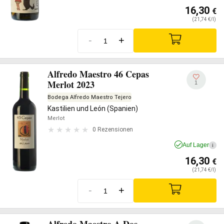
16,30
€
(21,74 €/l)
-
+
Alfredo Maestro 46 Cepas
Merlot 2023
1
Bodega Alfredo Maestro Tejero
Kastilien und León (Spanien)
Merlot
0 Rezensionen
Auf Lager
i
16,30
€
(21,74 €/l)
-
+