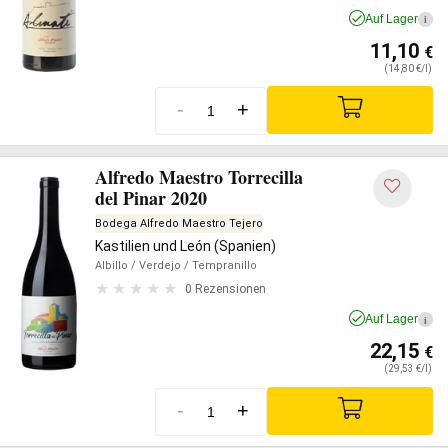
Auf Lager
i
11,10
€
(14,80 €/l)
-
+
Alfredo Maestro Torrecilla
del Pinar 2020
Bodega Alfredo Maestro Tejero
Kastilien und León (Spanien)
Albillo
/ Verdejo
/ Tempranillo
0 Rezensionen
Auf Lager
i
22,15
€
(29,53 €/l)
-
+