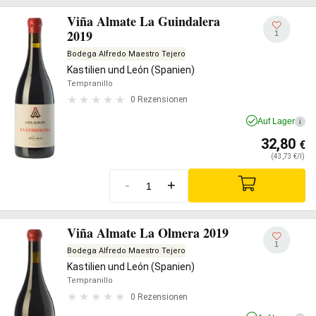
Viña Almate La Guindalera
2019
1
Bodega Alfredo Maestro Tejero
Kastilien und León (Spanien)
Tempranillo
0 Rezensionen
Auf Lager
i
32,80
€
(43,73 €/l)
-
+
Viña Almate La Olmera 2019
1
Bodega Alfredo Maestro Tejero
Kastilien und León (Spanien)
Tempranillo
0 Rezensionen