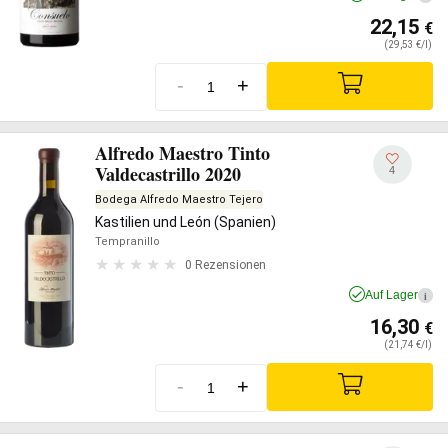
22,15
€
(29,53 €/l)
-
+
Alfredo Maestro Tinto
Valdecastrillo 2020
4
Bodega Alfredo Maestro Tejero
Kastilien und León (Spanien)
Tempranillo
0 Rezensionen
Auf Lager
i
16,30
€
(21,74 €/l)
-
+