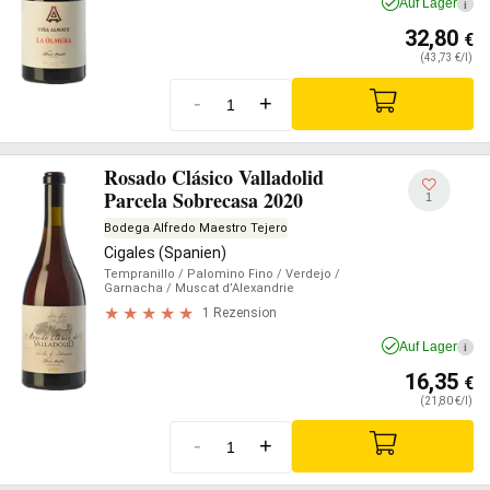
Auf Lager
i
32,80
€
(43,73 €/l)
-
+
Rosado Clásico Valladolid
Parcela Sobrecasa 2020
1
Bodega Alfredo Maestro Tejero
Cigales (Spanien)
Tempranillo
/ Palomino Fino
/ Verdejo
/
Garnacha
/ Muscat d’Alexandrie
1 Rezension
Auf Lager
i
16,35
€
(21,80 €/l)
-
+