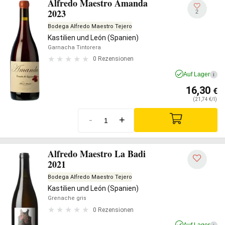
Alfredo Maestro Amanda
2023
2
Bodega Alfredo Maestro Tejero
Kastilien und León (Spanien)
Garnacha Tintorera
0 Rezensionen
Auf Lager
i
16,30
€
(21,74 €/l)
-
+
Alfredo Maestro La Badi
2021
Bodega Alfredo Maestro Tejero
Kastilien und León (Spanien)
Grenache gris
0 Rezensionen