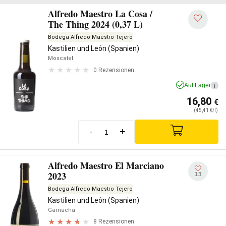
Alfredo Maestro La Cosa /
The Thing 2024 (0,37 L)
Bodega Alfredo Maestro Tejero
Kastilien und León (Spanien)
Moscatel
0 Rezensionen
Auf Lager
i
16,80
€
(45,41 €/l)
-
+
Alfredo Maestro El Marciano
2023
13
Bodega Alfredo Maestro Tejero
Kastilien und León (Spanien)
Garnacha
8 Rezensionen