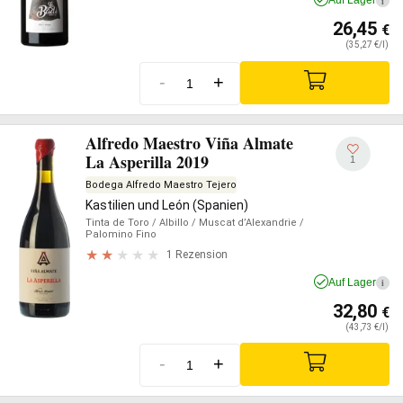
Auf Lager
i
26,45
€
(35,27 €/l)
-
+
Alfredo Maestro Viña Almate
La Asperilla 2019
1
Bodega Alfredo Maestro Tejero
Kastilien und León (Spanien)
Tinta de Toro
/ Albillo
/ Muscat d’Alexandrie
/
Palomino Fino
1 Rezension
Auf Lager
i
32,80
€
(43,73 €/l)
-
+