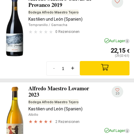
Provanco 2019
Bodega Alfredo Maestro Tejero
Kastilien und León (Spanien)
Tempranillo
/ Garnacha
0 Rezensionen
Auf Lager
i
22,15
€
(29,53 €/l)
-
+
Alfredo Maestro Lovamor
2023
10
Bodega Alfredo Maestro Tejero
Kastilien und León (Spanien)
Albillo
2 Rezensionen
Auf Lager
i