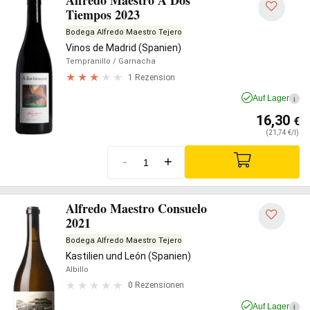
Alfredo Maestro A Dos
Tiempos 2023
Bodega Alfredo Maestro Tejero
Vinos de Madrid (Spanien)
Tempranillo
/ Garnacha
1 Rezension
Auf Lager
i
16,30
€
(21,74 €/l)
-
+
Alfredo Maestro Consuelo
2021
Bodega Alfredo Maestro Tejero
Kastilien und León (Spanien)
Albillo
0 Rezensionen
Auf Lager
i