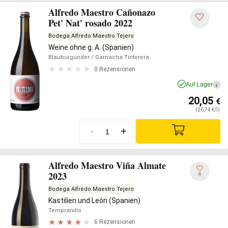
Alfredo Maestro Cañonazo
Pet' Nat' rosado 2022
Bodega Alfredo Maestro Tejero
Weine ohne g. A. (Spanien)
Blauburgunder
/ Garnacha Tintorera
0 Rezensionen
Auf Lager
i
20,05
€
(26,74 €/l)
-
+
Alfredo Maestro Viña Almate
2023
4
Bodega Alfredo Maestro Tejero
Kastilien und León (Spanien)
Tempranillo
6 Rezensionen