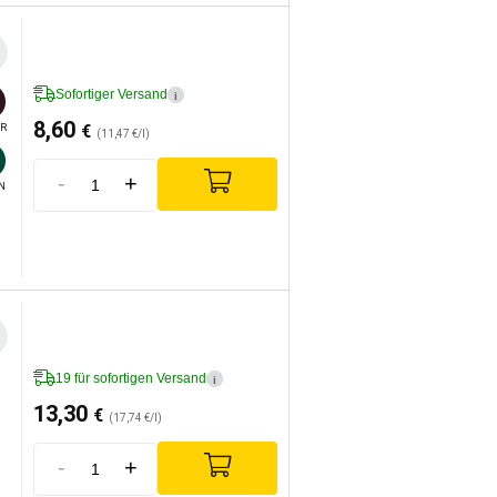
Sofortiger Versand
i
8,60
€
R
(11,47 €/l)
-
+
N
19 für sofortigen Versand
i
13,30
€
(17,74 €/l)
-
+