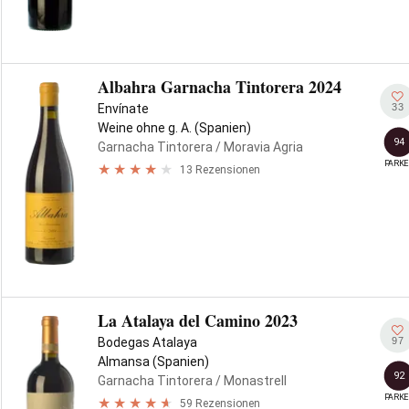
Albahra Garnacha Tintorera 2024
33
Envínate
Weine ohne g. A. (Spanien)
94
Garnacha Tintorera
/ Moravia Agria
PARKE
13 Rezensionen
La Atalaya del Camino 2023
97
Bodegas Atalaya
Almansa (Spanien)
92
Garnacha Tintorera
/ Monastrell
PARKE
59 Rezensionen