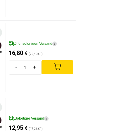
6 für sofortigen Versand
i
16,80
€
R
(22,40 €/l)
-
+
Sofortiger Versand
i
12,95
€
R
(17,26 €/l)