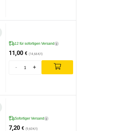
12 für sofortigen Versand
i
11,00
€
(14,66 €/l)
-
+
Sofortiger Versand
i
7,20
€
(9,60 €/l)