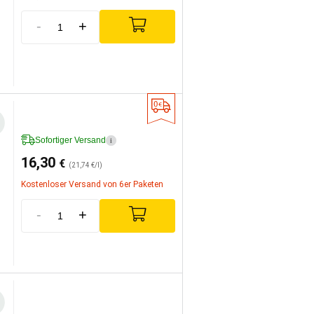
-
+
Sofortiger Versand
i
16,30
€
(21,74 €/l)
Kostenloser Versand von 6er Paketen
-
+