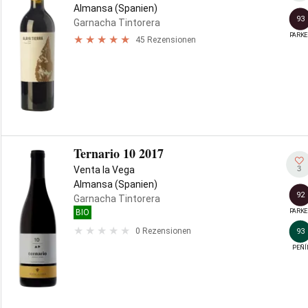
Almansa (Spanien)
93
Garnacha Tintorera
PARKE
45 Rezensionen
Ternario 10 2017
3
Venta la Vega
Almansa (Spanien)
92
Garnacha Tintorera
PARKE
BIO
0 Rezensionen
93
PEÑÍ