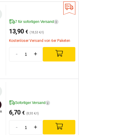
7 für sofortigen Versand
i
13,90
€
(18,53 €/l)
Kostenloser Versand von 6er Paketen
-
+
Sofortiger Versand
i
6,70
€
R
(8,93 €/l)
-
+