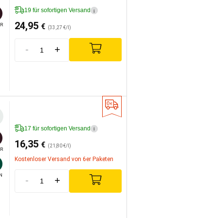
19 für sofortigen Versand
i
24,95
€
R
(33,27 €/l)
-
+
17 für sofortigen Versand
i
16,35
€
(21,80 €/l)
R
Kostenloser Versand von 6er Paketen
N
-
+