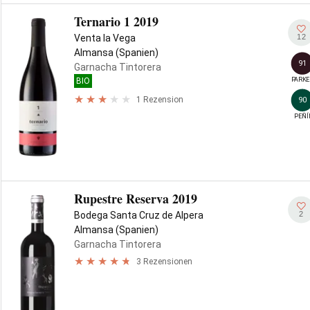
Ternario 1 2019
12
Venta la Vega
Almansa (Spanien)
91
Garnacha Tintorera
PARKE
BIO
1 Rezension
90
PEÑÍ
Rupestre Reserva 2019
2
Bodega Santa Cruz de Alpera
Almansa (Spanien)
Garnacha Tintorera
3 Rezensionen