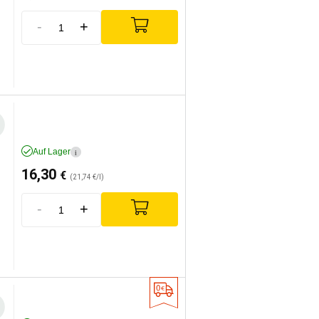
-
+
Auf Lager
i
16,30
€
(21,74 €/l)
-
+