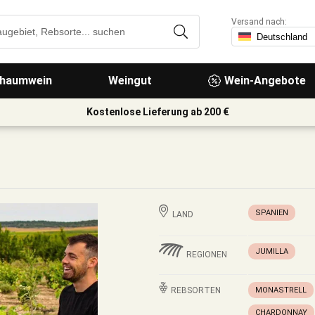
Versand nach:
haumwein
Weingut
Wein-Angebote
Kostenlose Lieferung ab 200 €
SPANIEN
LAND
JUMILLA
REGIONEN
REBSORTEN
MONASTRELL
CHARDONNAY