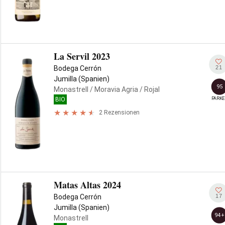
La Servil 2023
21
Bodega Cerrón
Jumilla (Spanien)
95
Monastrell
/ Moravia Agria
/ Rojal
PARKE
BIO
2 Rezensionen
Matas Altas 2024
17
Bodega Cerrón
Jumilla (Spanien)
94+
Monastrell