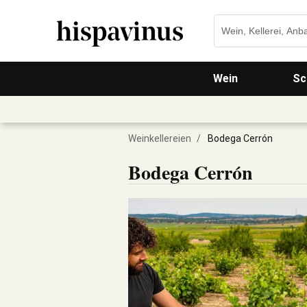
Wein
Sc
Weinkellereien
/
Bodega Cerrón
Bodega Cerrón