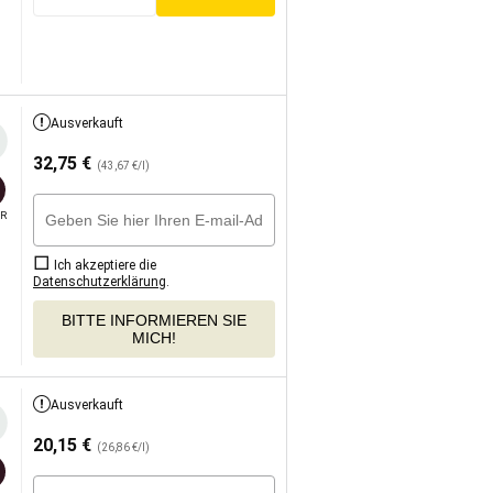
Ausverkauft
32,75
€
(43,67 €/l)
R
Ich akzeptiere die
Datenschutzerklärung
.
BITTE INFORMIEREN SIE
MICH!
Ausverkauft
20,15
€
(26,86 €/l)