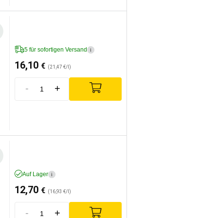
5 für sofortigen Versand
i
16,10
€
(21,47 €/l)
-
+
Auf Lager
i
12,70
€
(16,93 €/l)
-
+