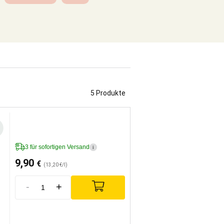
5 Produkte
3 für sofortigen Versand
i
9,90
€
(13,20 €/l)
-
+