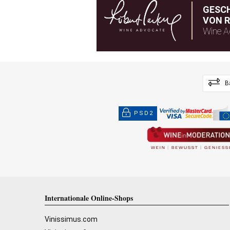
GESC
VON R
Wine A
B
PSD2
Internationale Online-Shops
Vinissimus.com