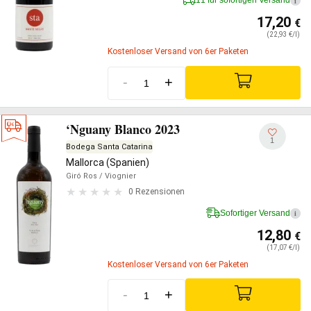
11 für sofortigen Versand
i
17,20
€
(22,93 €/l)
Kostenloser Versand von 6er Paketen
-
+
‘Nguany Blanco 2023
1
Bodega Santa Catarina
Mallorca (Spanien)
Giró Ros
/ Viognier
0 Rezensionen
Sofortiger Versand
i
12,80
€
(17,07 €/l)
Kostenloser Versand von 6er Paketen
-
+