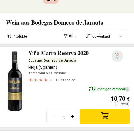
VIURA
Wein aus Bodegas Domeco de Jarauta
10 Produkte
Filtern
Viña Marro Reserva 2020
4
Bodegas Domeco de Jarauta
Rioja (Spanien)
Tempranillo
/ Graciano
1 Rezension
Sofortiger Versand
i
10,70
€
(14,26 €/l)
-
+