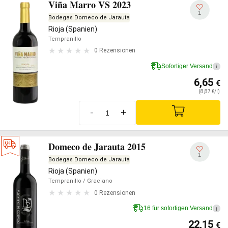
Viña Marro VS 2023
1
Bodegas Domeco de Jarauta
Rioja (Spanien)
Tempranillo
0 Rezensionen
Sofortiger Versand
i
6,65
€
(8,87 €/l)
-
+
Domeco de Jarauta 2015
1
Bodegas Domeco de Jarauta
Rioja (Spanien)
Tempranillo
/ Graciano
0 Rezensionen
16 für sofortigen Versand
i
22,15
€