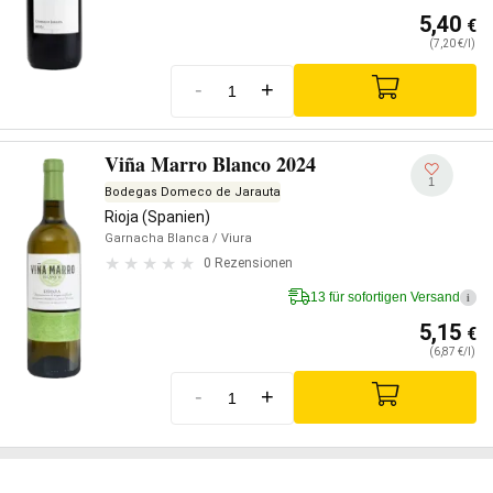
5,40
€
(7,20 €/l)
-
+
Viña Marro Blanco 2024
1
Bodegas Domeco de Jarauta
Rioja (Spanien)
Garnacha Blanca
/ Viura
0 Rezensionen
13 für sofortigen Versand
i
5,15
€
(6,87 €/l)
-
+