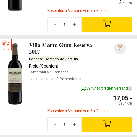
(29,53 €/l)
Kostenloser Versand von 6er Paketen
-
+
Viña Marro Gran Reserva
2017
1
Bodegas Domeco de Jarauta
Rioja (Spanien)
Tempranillo
/ Garnacha
0 Rezensionen
19 für sofortigen Versand
i
17,05
€
(22,74 €/l)
Kostenloser Versand von 6er Paketen
-
+