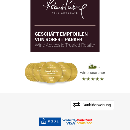
Amerikanische und
HOLZART
Kieselsteine
französische Eiche
GESCHÄFT EMPFOHLEN
VON ROBERT PARKER
Wine Advocate Trusted Retailer
Banküberweisung
PSD2