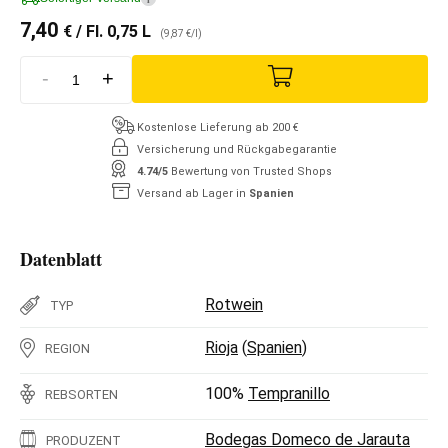
7,40
€
/ Fl. 0,75 L
(9,87 €/l)
-
+
Kostenlose Lieferung ab 200 €
Versicherung und Rückgabegarantie
4.74/5
Bewertung von Trusted Shops
Versand ab Lager in
Spanien
Datenblatt
Rotwein
TYP
Rioja
(
Spanien
)
REGION
100%
Tempranillo
REBSORTEN
Bodegas Domeco de Jarauta
PRODUZENT