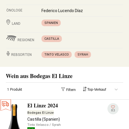
ÖNOLOGE
Federico Lucendo Díaz
SPANIEN
LAND
CASTILLA
REGIONEN
REBSORTEN
TINTO VELASCO
SYRAH
Wein aus Bodegas El Linze
1 Produkt
Filtern
El Linze 2024
83
Bodegas El Linze
Castilla (Spanien)
Tinto Velasco
/ Syrah