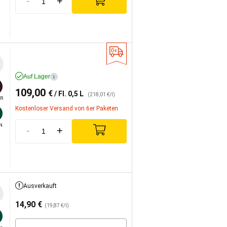
-
+
Auf Lager
i
109,00
€
/ Fl. 0,5 L
(218,01 €/l)
R
Kostenloser Versand von 6er Paketen
N
-
+
Ausverkauft
14,90
€
(19,87 €/l)