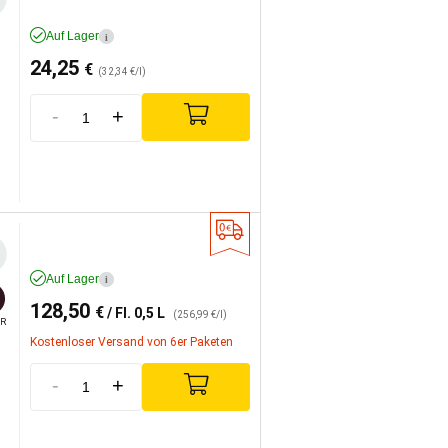
Auf Lager
i
24,25
€
(32,34 €/l)
-
+
Auf Lager
i
128,50
€
/ Fl. 0,5 L
(256,99 €/l)
R
Kostenloser Versand von 6er Paketen
-
+