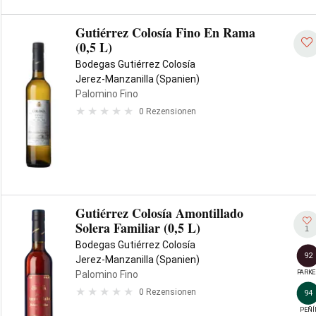
Gutiérrez Colosía Fino En Rama
(0,5 L)
Bodegas Gutiérrez Colosía
Jerez-Manzanilla (Spanien)
Palomino Fino
0 Rezensionen
Gutiérrez Colosía Amontillado
Solera Familiar (0,5 L)
1
Bodegas Gutiérrez Colosía
92
Jerez-Manzanilla (Spanien)
PARKE
Palomino Fino
0 Rezensionen
94
PEÑÍ