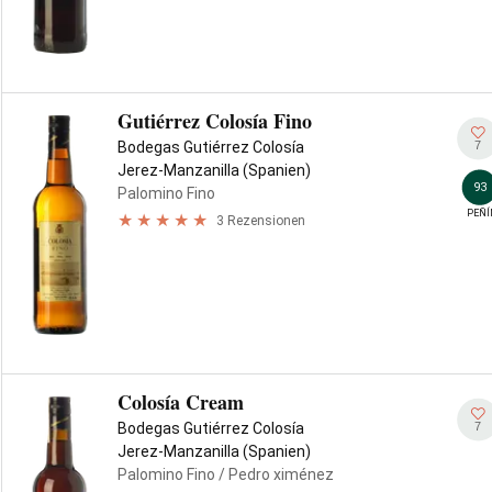
Gutiérrez Colosía Fino
7
Bodegas Gutiérrez Colosía
Jerez-Manzanilla (Spanien)
93
Palomino Fino
PEÑÍ
3 Rezensionen
Colosía Cream
7
Bodegas Gutiérrez Colosía
Jerez-Manzanilla (Spanien)
Palomino Fino
/ Pedro ximénez