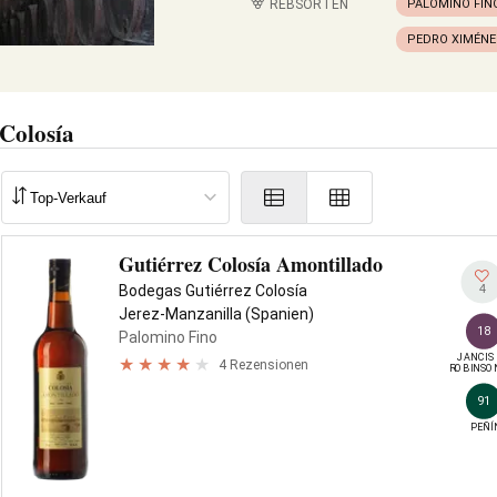
REBSORTEN
PALOMINO FIN
PEDRO XIMÉNE
Colosía
Gutiérrez Colosía Amontillado
4
Bodegas Gutiérrez Colosía
Jerez-Manzanilla (Spanien)
18
Palomino Fino
JANCIS

4 Rezensionen
ROBINSO
91
PEÑÍ