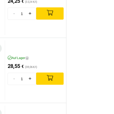
24,25
€
(32,34 €/l)
-
+
Auf Lager
i
28,55
€
(38,06 €/l)
-
+