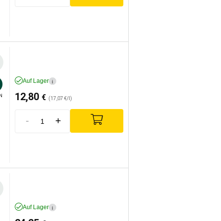
Auf Lager
i
12,80
€
N
(17,07 €/l)
-
+
Auf Lager
i