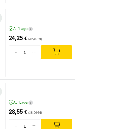
Auf Lager
i
24,25
€
(32,34 €/l)
-
+
Auf Lager
i
28,55
€
(38,06 €/l)
-
+