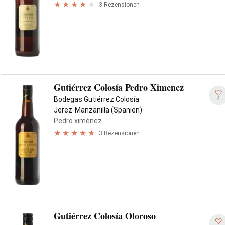
3 Rezensionen
Gutiérrez Colosía Pedro Ximenez
4
Bodegas Gutiérrez Colosía
Jerez-Manzanilla (Spanien)
Pedro ximénez
3 Rezensionen
Gutiérrez Colosía Oloroso