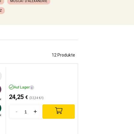
O
MUSCAT D’ALEXANDRIE
Z
12 Produkte
Auf Lager
i
24,25
€
(32,34 €/l)
N
-
+
N