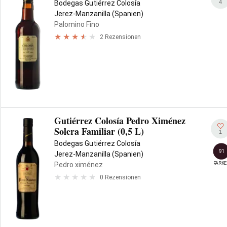
4
Bodegas Gutiérrez Colosía
Jerez-Manzanilla (Spanien)
Palomino Fino
2 Rezensionen
Gutiérrez Colosía Pedro Ximénez
Solera Familiar (0,5 L)
1
Bodegas Gutiérrez Colosía
91
Jerez-Manzanilla (Spanien)
PARKE
Pedro ximénez
0 Rezensionen