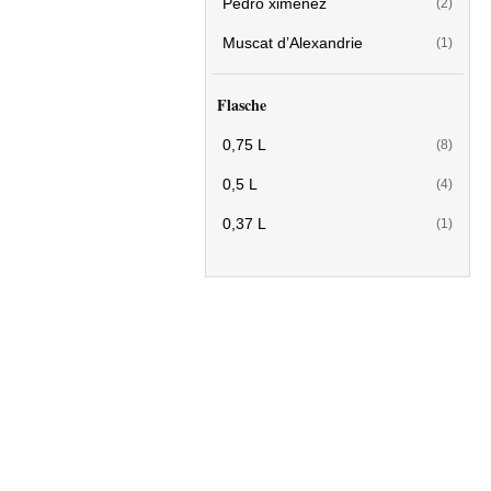
Pedro ximénez
(2)
Muscat d’Alexandrie
(1)
Flasche
0,75 L
(8)
0,5 L
(4)
0,37 L
(1)