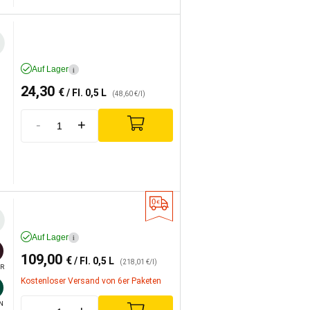
Auf Lager
i
24,30
€
/ Fl. 0,5 L
(48,60 €/l)
-
+
Auf Lager
i
109,00
€
/ Fl. 0,5 L
(218,01 €/l)
R
Kostenloser Versand von 6er Paketen
N