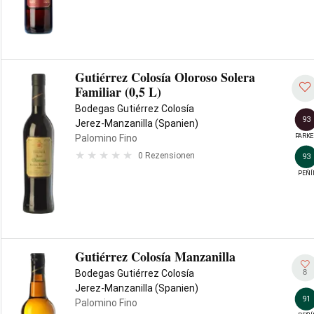
Gutiérrez Colosía Oloroso Solera
Familiar (0,5 L)
Bodegas Gutiérrez Colosía
93
Jerez-Manzanilla (Spanien)
PARKE
Palomino Fino
0 Rezensionen
93
PEÑÍ
Gutiérrez Colosía Manzanilla
8
Bodegas Gutiérrez Colosía
Jerez-Manzanilla (Spanien)
91
Palomino Fino