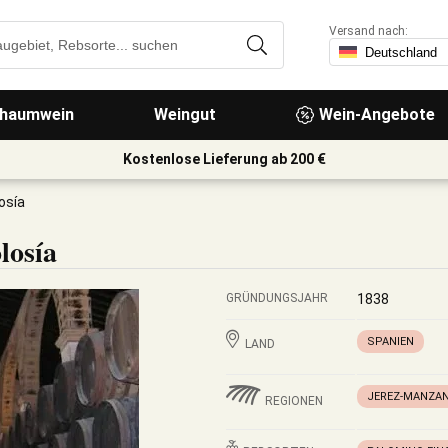
Versand nach:
haumwein
Weingut
Wein-Angebote
Kostenlose Lieferung ab 200 €
osía
losía
GRÜNDUNGSJAHR
1838
SPANIEN
LAND
JEREZ-MANZAN
REGIONEN