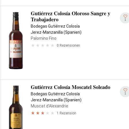
Gutiérrez Colosía Oloroso Sangre y
Trabajadero
1
Bodegas Gutiérrez Colosía
Jerez-Manzanilla (Spanien)
Palomino Fino
0 Rezensionen
Gutiérrez Colosía Moscatel Soleado
1
Bodegas Gutiérrez Colosía
Jerez-Manzanilla (Spanien)
Muscat d’Alexandrie
1 Rezension