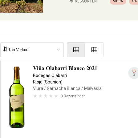
REBSORTEN
VIURA
GA
Viña Olabarri Blanco 2021
3
Bodegas Olabarri
Rioja (Spanien)
Viura
/ Garnacha Blanca
/ Malvasia
0 Rezensionen