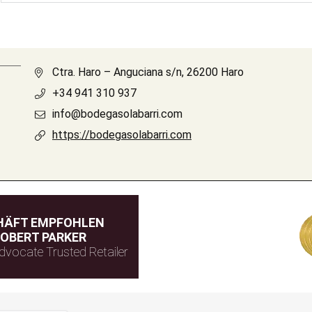
Ctra. Haro – Anguciana s/n, 26200 Haro
+34 941 310 937
info@bodegasolabarri.com
https://bodegasolabarri.com
HÄFT EMPFOHLEN
OBERT PARKER
dvocate Trusted Retailer