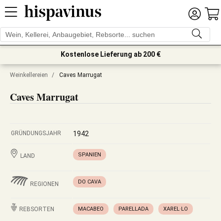
Kostenlose Lieferung ab 200 €
Weinkellereien
/
Caves Marrugat
Caves Marrugat
GRÜNDUNGSJAHR
1942
SPANIEN
LAND
DO CAVA
REGIONEN
REBSORTEN
MACABEO
PARELLADA
XAREL·LO