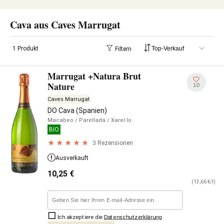
Cava aus Caves Marrugat
1 Produkt
Filtern
Marrugat +Natura Brut
Nature
10
Caves Marrugat
DO Cava (Spanien)
Macabeo
/ Parellada
/ Xarel·lo
BIO
3 Rezensionen
Ausverkauft
10,25
€
(13,66 €/l)
Ich akzeptiere die
Datenschutzerklärung
.