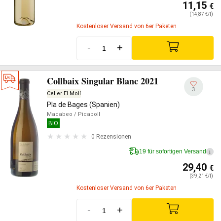
11,15
€
(14,87 €/l)
Kostenloser Versand von 6er Paketen
-
+
Collbaix Singular Blanc 2021
3
Celler El Molí
Pla de Bages (Spanien)
Macabeo
/ Picapoll
BIO
0 Rezensionen
19 für sofortigen Versand
i
29,40
€
(39,21 €/l)
Kostenloser Versand von 6er Paketen
-
+