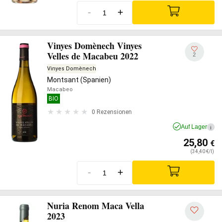
-
+
Vinyes Domènech Vinyes
Velles de Macabeu 2022
2
Vinyes Domènech
Montsant (Spanien)
Macabeo
BIO
0 Rezensionen
Auf Lager
i
25,80
€
(34,40 €/l)
-
+
Nuria Renom Maca Vella
2023