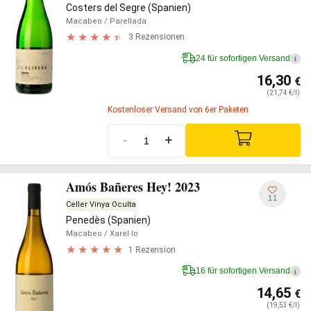
Costers del Segre (Spanien)
Macabeo
/ Parellada
3 Rezensionen
24 für sofortigen Versand
i
16,30
€
(21,74 €/l)
Kostenloser Versand von 6er Paketen
-
+
Amós Bañeres Hey! 2023
11
Celler Vinya Oculta
Penedès (Spanien)
Macabeo
/ Xarel·lo
1 Rezension
16 für sofortigen Versand
i
14,65
€
(19,53 €/l)