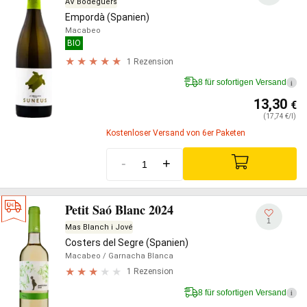
AV Bodeguers
Empordà (Spanien)
Macabeo
BIO
1 Rezension
8 für sofortigen Versand
i
13,30
€
(17,74 €/l)
Kostenloser Versand von 6er Paketen
-
+
Petit Saó Blanc 2024
1
Mas Blanch i Jové
Costers del Segre (Spanien)
Macabeo
/ Garnacha Blanca
1 Rezension
8 für sofortigen Versand
i