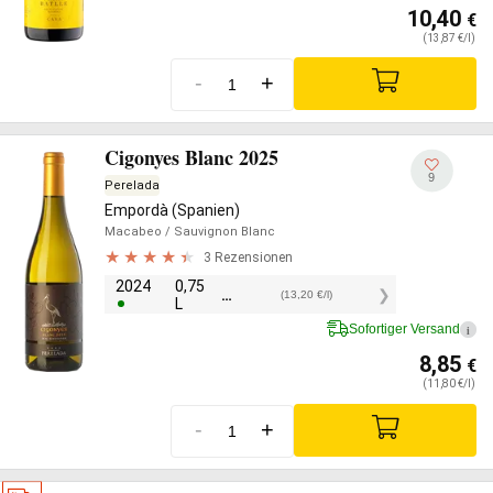
10,40
€
(13,87 €/l)
-
+
Cigonyes Blanc 2025
9
Perelada
Empordà (Spanien)
Macabeo
/ Sauvignon Blanc
3 Rezensionen
2024
0,75
9,90
€
(13,20 €/l)
L
Sofortiger Versand
i
8,85
€
(11,80 €/l)
-
+