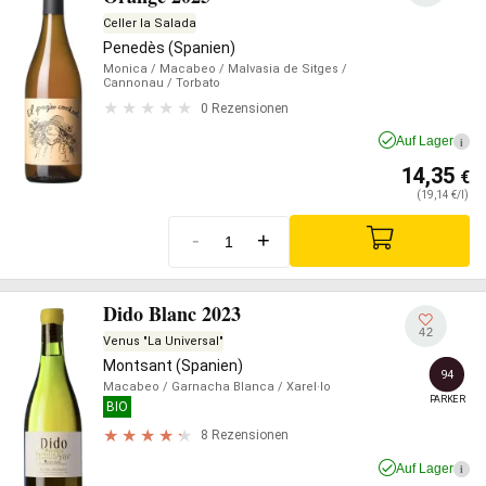
Celler la Salada
Penedès (Spanien)
Monica
/ Macabeo
/ Malvasia de Sitges
/
Cannonau
/ Torbato
0 Rezensionen
Auf Lager
i
14,35
€
(19,14 €/l)
-
+
Dido Blanc 2023
42
Venus "La Universal"
Montsant (Spanien)
94
Macabeo
/ Garnacha Blanca
/ Xarel·lo
PARKER
BIO
8 Rezensionen
Auf Lager
i