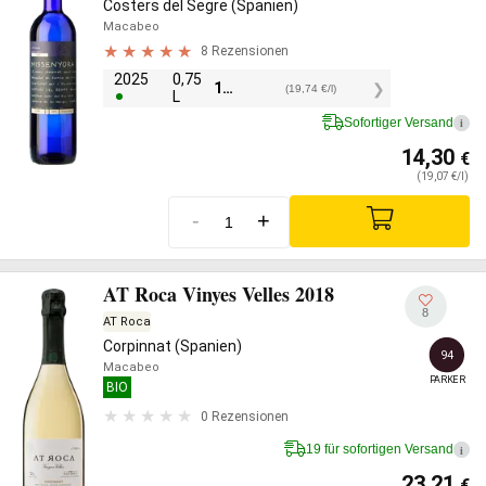
Costers del Segre (Spanien)
Macabeo
8 Rezensionen
2025
0,75
14,80
€
(19,74 €/l)
L
Sofortiger Versand
i
14,30
€
(19,07 €/l)
-
+
AT Roca Vinyes Velles 2018
8
AT Roca
Corpinnat (Spanien)
94
Macabeo
PARKER
BIO
0 Rezensionen
19 für sofortigen Versand
i
23,21
€