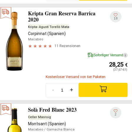
Kripta Gran Reserva Barrica
2020
18
Kripta- Agustí Torelló Mata
Corpinnat (Spanien)
Macabeo
11 Rezensionen
Sofortiger Versand
i
28,25
€
(37,67 €/l)
Kostenloser Versand von 6er Paketen
-
+
Solà Fred Blanc 2023
2
Celler Masroig
Montsant (Spanien)
Macabeo
/ Garnacha Blanca