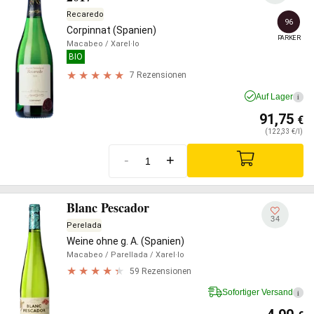
Recaredo
96
Corpinnat (Spanien)
PARKER
Macabeo
/ Xarel·lo
BIO
7 Rezensionen
Auf Lager
i
91,75
€
(122,33 €/l)
-
+
Blanc Pescador
34
Perelada
Weine ohne g. A. (Spanien)
Macabeo
/ Parellada
/ Xarel·lo
59 Rezensionen
Sofortiger Versand
i