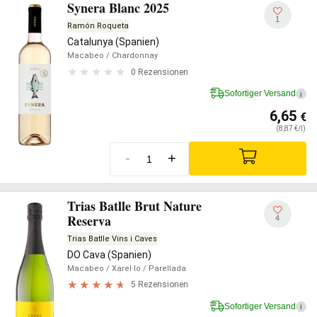
Synera Blanc 2025
1
Ramón Roqueta
Catalunya (Spanien)
Macabeo
/ Chardonnay
0 Rezensionen
Sofortiger Versand
i
6,65
€
(8,87 €/l)
-
+
Trias Batlle Brut Nature
Reserva
4
Trias Batlle Vins i Caves
DO Cava (Spanien)
Macabeo
/ Xarel·lo
/ Parellada
5 Rezensionen
Sofortiger Versand
i