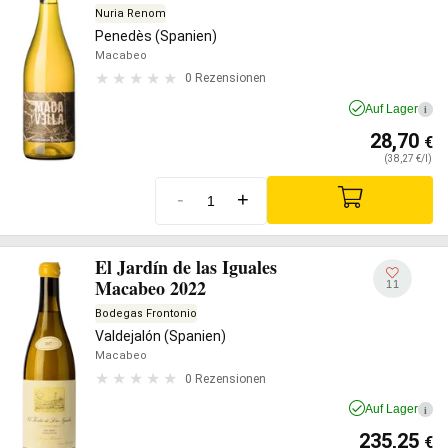
Nuria Renom
Penedès (Spanien)
Macabeo
0 Rezensionen
Auf Lager
i
28,70
€
(38,27 €/l)
-
+
El Jardín de las Iguales
Macabeo 2022
11
Bodegas Frontonio
Valdejalón (Spanien)
Macabeo
0 Rezensionen
Auf Lager
i
235,25
€