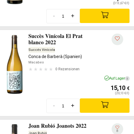
(313,67 €/l)
-
+
Succès Vinícola El Prat
blanco 2022
Succés Vinícola
Conca de Barberà (Spanien)
Macabeo
0 Rezensionen
Auf Lager
i
15,10
€
(20,13 €/l)
-
+
Joan Rubió Joanots 2022
8
Joan Rubió