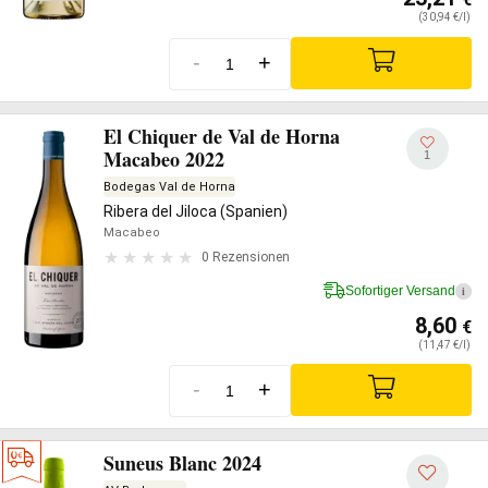
(30,94 €/l)
-
+
El Chiquer de Val de Horna
Macabeo 2022
1
Bodegas Val de Horna
Ribera del Jiloca (Spanien)
Macabeo
0 Rezensionen
Sofortiger Versand
i
8,60
€
(11,47 €/l)
-
+
Suneus Blanc 2024