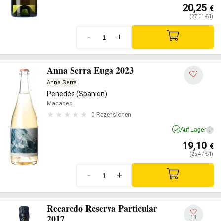
20,25
€
(27,01 €/l)
-
+
Anna Serra Euga 2023
Anna Serra
Penedès (Spanien)
Macabeo
0 Rezensionen
Auf Lager
i
19,10
€
(25,47 €/l)
-
+
Recaredo Reserva Particular
2017
11