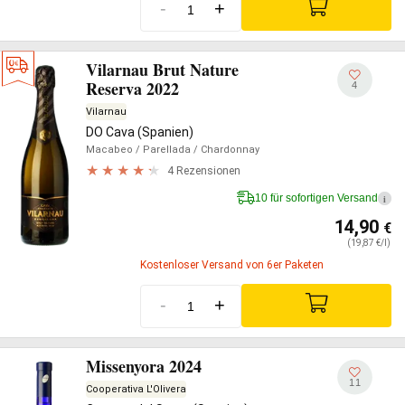
-
+
Vilarnau Brut Nature
Reserva 2022
4
Vilarnau
DO Cava (Spanien)
Macabeo
/ Parellada
/ Chardonnay
4 Rezensionen
10 für sofortigen Versand
i
14,90
€
(19,87 €/l)
Kostenloser Versand von 6er Paketen
-
+
Missenyora 2024
11
Cooperativa L'Olivera