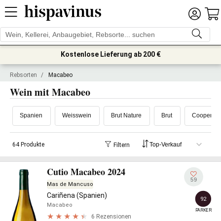
Kostenlose Lieferung ab 200 €
Rebsorten
/
Macabeo
Wein mit Macabeo
Spanien
Weisswein
Brut Nature
Brut
Cooperativ
64 Produkte
Filtern
Cutio Macabeo 2024
59
Mas de Mancuso
Cariñena (Spanien)
92
Macabeo
PARKER
6 Rezensionen