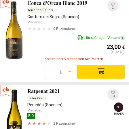
Conca d'Orcau Blanc 2019
1
Terrer de Pallars
Costers del Segre (Spanien)
Macabeo
0 Rezensionen
1 für sofortigen Versand
i
23,00
€
(30,67 €/l)
Kostenloser Versand von 6er Paketen
-
+
Ratpenat 2021
14
Celler Credo
Penedès (Spanien)
93
Macabeo
PARKER
BIO
2 Rezensionen