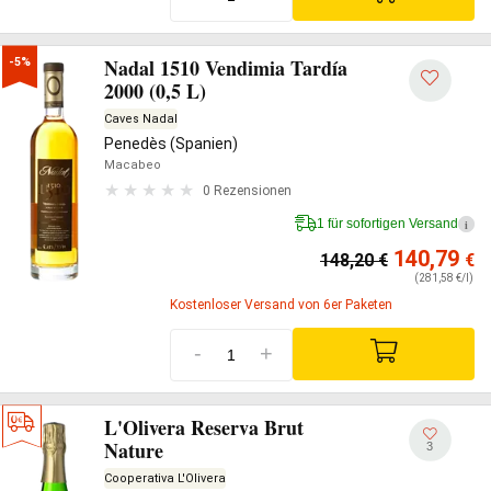
Nadal 1510 Vendimia Tardía
-5%
2000 (0,5 L)
Caves Nadal
Penedès (Spanien)
Macabeo
0 Rezensionen
1 für sofortigen Versand
i
140,79
148,20
€
€
(281,58 €/l)
Kostenloser Versand von 6er Paketen
-
+
L'Olivera Reserva Brut
Nature
3
Cooperativa L'Olivera