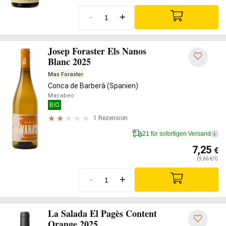
-
+
Josep Foraster Els Nanos
Blanc 2025
Mas Foraster
Conca de Barberà (Spanien)
Macabeo
BIO
1 Rezension
21 für sofortigen Versand
i
7,25
€
(9,66 €/l)
-
+
La Salada El Pagès Content
Orange 2025