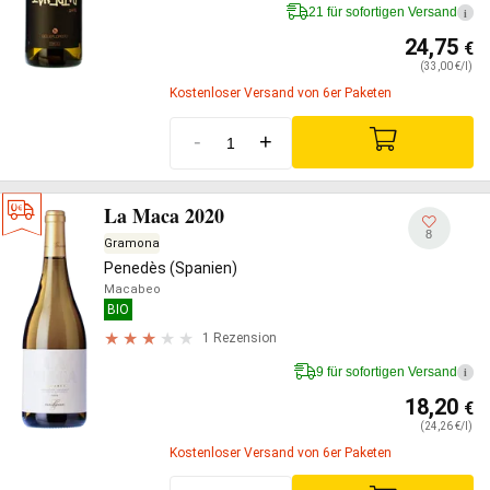
21 für sofortigen Versand
i
24,75
€
(33,00 €/l)
Kostenloser Versand von 6er Paketen
-
+
La Maca 2020
8
Gramona
Penedès (Spanien)
Macabeo
BIO
1 Rezension
9 für sofortigen Versand
i
18,20
€
(24,26 €/l)
Kostenloser Versand von 6er Paketen