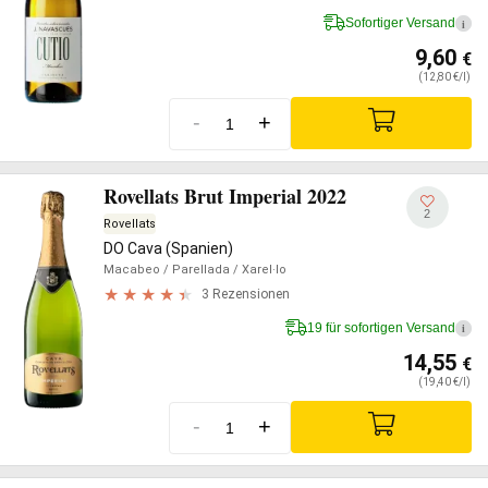
Sofortiger Versand
i
9,60
€
(12,80 €/l)
-
+
Rovellats Brut Imperial 2022
2
Rovellats
DO Cava (Spanien)
Macabeo
/ Parellada
/ Xarel·lo
3 Rezensionen
19 für sofortigen Versand
i
14,55
€
(19,40 €/l)
-
+