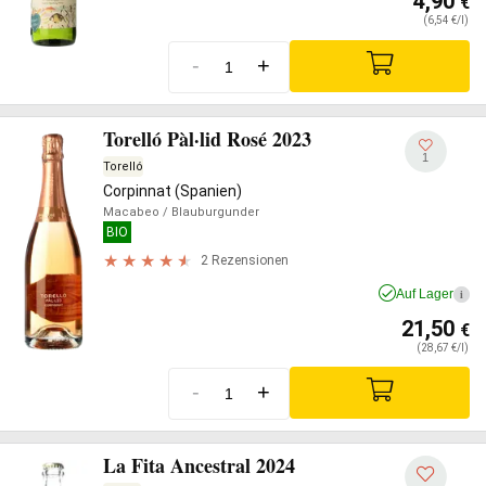
4,90
€
(6,54 €/l)
-
+
Torelló Pàl·lid Rosé 2023
1
Torelló
Corpinnat (Spanien)
Macabeo
/ Blauburgunder
BIO
2 Rezensionen
Auf Lager
i
21,50
€
(28,67 €/l)
-
+
La Fita Ancestral 2024