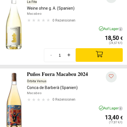
La Fita
Weine ohne g. A. (Spanien)
Macabeo
0 Rezensionen
Auf Lager
i
18,50
€
(24,67 €/l)
-
+
Puños Fuera Macabeu 2024
Òrbita Venus
Conca de Barberà (Spanien)
Macabeo
0 Rezensionen
Auf Lager
i
13,40
€
(17,87 €/l)