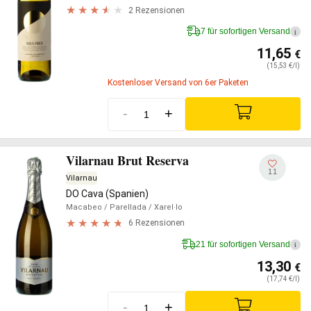
2 Rezensionen
7 für sofortigen Versand
i
11,65
€
(15,53 €/l)
Kostenloser Versand von 6er Paketen
-
+
Vilarnau Brut Reserva
11
Vilarnau
DO Cava (Spanien)
Macabeo
/ Parellada
/ Xarel·lo
6 Rezensionen
21 für sofortigen Versand
i
13,30
€
(17,74 €/l)
-
+