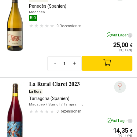
Penedès (Spanien)
Macabeo
BIO
0 Rezensionen
Auf Lager
i
25,00
€
(33,34 €/l)
-
+
La Rural Claret 2023
1
La Rural
Tarragona (Spanien)
Macabeo
/ Sumoll
/ Tempranillo
0 Rezensionen
Auf Lager
i
14,35
€
(19,14 €/l)