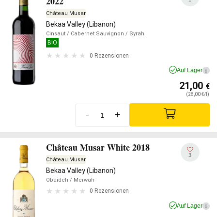
2022
Château Musar
Bekaa Valley (Libanon)
Cinsaut
/ Cabernet Sauvignon
/ Syrah
BIO
0 Rezensionen
Auf Lager
i
21,00
€
(28,00 €/l)
-
+
Château Musar White 2018
3
Château Musar
Bekaa Valley (Libanon)
Obaideh
/ Merwah
0 Rezensionen
Auf Lager
i