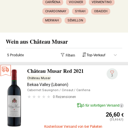
CARIÑENA
VIOGNIER
VERMENTINO
CHARDONNAY
SYRAH
OBAIDEH
MERWAH
SÉMILLON
Wein aus Château Musar
5 Produkte
Filtern
Château Musar Red 2021
3
Château Musar
Bekaa Valley (Libanon)
Cabernet Sauvignon
/ Cinsaut
/ Cariñena
0 Rezensionen
5 für sofortigen Versand
i
26,60
€
(35,46 €/l)
Kostenloser Versand von 6er Paketen