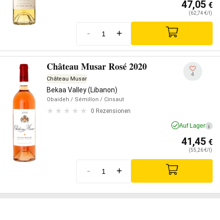
47,05
€
(62,74 €/l)
-
+
Château Musar Rosé 2020
4
Château Musar
Bekaa Valley (Libanon)
Obaideh
/ Sémillon
/ Cinsaut
0 Rezensionen
Auf Lager
i
41,45
€
(55,26 €/l)
-
+