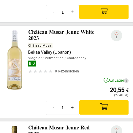
-
+
Château Musar Jeune White
2023
1
Château Musar
Bekaa Valley (Libanon)
Viognier
/ Vermentino
/ Chardonnay
BIO
0 Rezensionen
Auf Lager
i
20,55
€
(27,40 €/l)
-
+
Château Musar Jeune Red
1