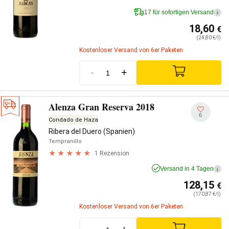
17 für sofortigen Versand
i
18,60
€
(24,80 €/l)
Kostenloser Versand von 6er Paketen
-
+
Alenza Gran Reserva 2018
6
Condado de Haza
Ribera del Duero (Spanien)
Tempranillo
1 Rezension
Versand in 4 Tagen
i
128,15
€
(170,87 €/l)
Kostenloser Versand von 6er Paketen
-
+