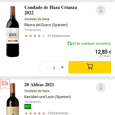
Condado de Haza Crianza
2022
54
Condado de Haza
Ribera del Duero (Spanien)
Tempranillo
57 Rezensionen
19 für sofortigen Versand
i
12,85
€
(17,14 €/l)
-
+
20 Aldeas 2021
15
Condado de Haza
Kastilien und León (Spanien)
Tempranillo
BIO
3 Rezensionen