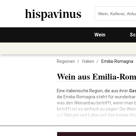
Wein
Sc
Regionen
/
Italien
/
Emilia-Romagna
Wein aus Emilia-Ro
Eine italienische Region, die aus ihrer
Ga
die Emilia-Romagna steht für wunderbare 
was den Weinanbau betrifft, wenn man b
betrifft ist es einfach zu sagen: Die Wei
auf
Mergel und Lehm auf den hohen Hü
der Romagna, gut belüftet.