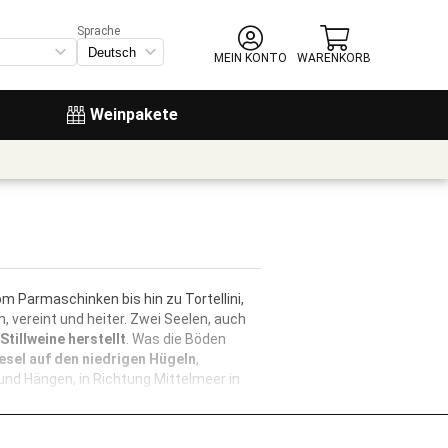
Sprache
MEIN KONTO
WARENKORB
Weinpakete
 Parmaschinken bis hin zu Tortellini,
 vereint und heiter. Zwei Seelen, auch
tillweine herstellt
. Was die Böden
esel auf den niedrigen Hügeln
,
und Hängen, in Richtung Mittelmeer in