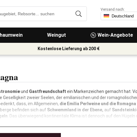
Versand nach:
haumwein
Weingut
Wein-Angebote
Kostenlose Lieferung ab 200 €
magna
stronomie
und
Gastfreundschaft
ein Markenzeichen gemacht hat. Vom
Geselligkeit zweier Seelen, der emilianischen und der romagnolischen,
edenkt, dass, im Allgemeinen,
die Emilia Perlweine und die Romagna S
nberge befinden sich auf
Schwemmland in der Ebene,
auf
Sandsteinki
geln
. Das überwiegend kontinentale Klima ist dennoch auf den Hügeln 
LESEN SIE MEHR