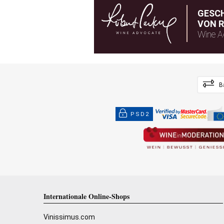
GESC
Emilia IGT
Schaumwein
Lambr
VON R
Wine A
Kostenloser Versand von 6er Paketen
Kostenloser Versand von 6er
(1)
Paketen
B
Sofortiger versand
(6)
PSD2
Bio-Wein
(2)
Region
Emilia IGT
(6)
Romagna DOC
(2)
Internationale Online-Shops
Lambrusco di Sorbara DOC
(1)
Vinissimus.com
Reggiano DOC
(1)