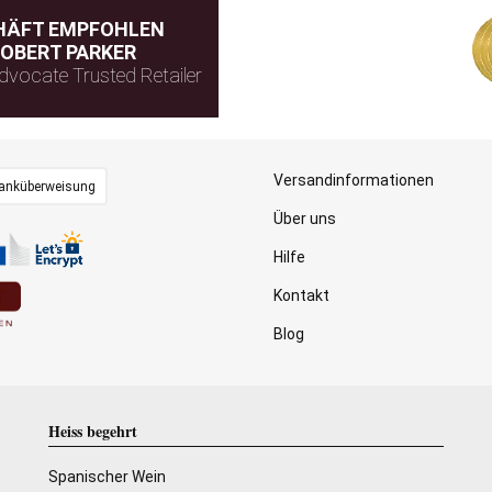
HÄFT EMPFOHLEN
usco
Rotwein
Romagna DOC
Sofortiger versand
OBERT PARKER
dvocate Trusted Retailer
Versandinformationen
anküberweisung
Über uns
Ceci Otello NerodiLambrusco
98
Cantine Ceci
Hilfe
Empfehlung
Emilia IGT (Italien)
90
Lambrusco Maestri
Kontakt
SUCKLIN
64 Rezensionen
Blog
3
VIT
AI
Heiss begehrt
Spanischer Wein