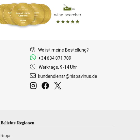
Bio-Wein
10 Produkte
Wo ist meine Bestellung?
+34 634 871 709
Werktags, 9-14 Uhr
kundendienst@hispavinus.de
Sofortiger Versand
i
17,40
€
(23,20 €/l)
G
Kostenloser Versand von 6er Paketen
-
+
I

S
Beliebte Regionen
Rioja