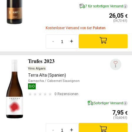
7 für sofortigen Versand
i
26,05
€
(34,73 €/l)
Kostenloser Versand von 6er Paketen
-
+
Trufes 2023
1
Vins Algars
Terra Alta (Spanien)
Garnacha
/ Cabernet Sauvignon
BIO
0 Rezensionen
Sofortiger Versand
i
7,95
€
(10,60 €/l)
-
+