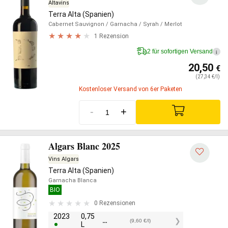
Altavins
Terra Alta (Spanien)
Cabernet Sauvignon
/ Garnacha
/ Syrah
/ Merlot
1 Rezension
2 für sofortigen Versand
i
20,50
€
(27,34 €/l)
Kostenloser Versand von 6er Paketen
-
+
Algars Blanc 2025
Vins Algars
Terra Alta (Spanien)
Garnacha Blanca
BIO
0 Rezensionen
2023
0,75
7,20
€
(9,60 €/l)
L