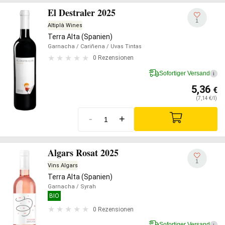
El Destraler 2025
1
Altiplà Wines
Terra Alta (Spanien)
Garnacha
/ Cariñena
/ Uvas Tintas
0 Rezensionen
Sofortiger Versand
i
5,36
€
(7,14 €/l)
-
+
Algars Rosat 2025
1
Vins Algars
Terra Alta (Spanien)
Garnacha
/ Syrah
BIO
0 Rezensionen
Sofortiger Versand
i