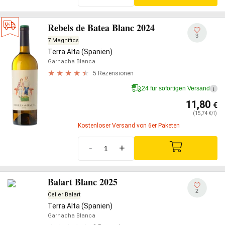
Rebels de Batea Blanc 2024
3
7 Magnífics
Terra Alta (Spanien)
Garnacha Blanca
5 Rezensionen
24 für sofortigen Versand
i
11,80
€
(15,74 €/l)
Kostenloser Versand von 6er Paketen
-
+
Balart Blanc 2025
2
Celler Balart
Terra Alta (Spanien)
Garnacha Blanca