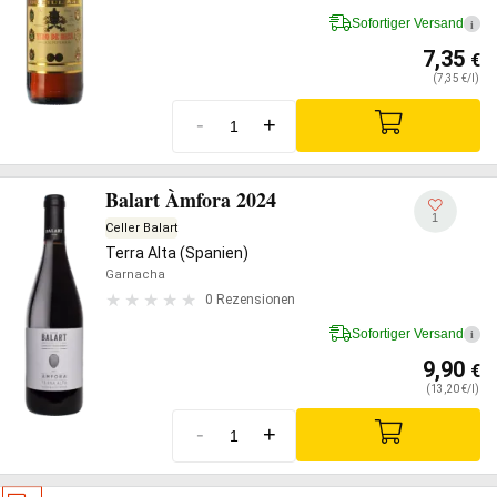
Sofortiger Versand
i
7,35
€
(7,35 €/l)
-
+
Balart Àmfora 2024
1
Celler Balart
Terra Alta (Spanien)
Garnacha
0 Rezensionen
Sofortiger Versand
i
9,90
€
(13,20 €/l)
-
+