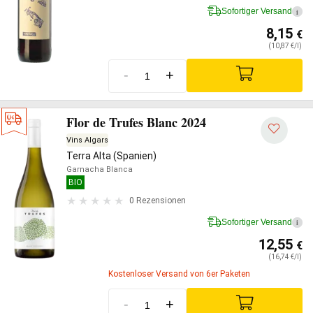
Sofortiger Versand
i
8,15
€
(10,87 €/l)
-
+
Flor de Trufes Blanc 2024
Vins Algars
Terra Alta (Spanien)
Garnacha Blanca
BIO
0 Rezensionen
Sofortiger Versand
i
12,55
€
(16,74 €/l)
Kostenloser Versand von 6er Paketen
-
+