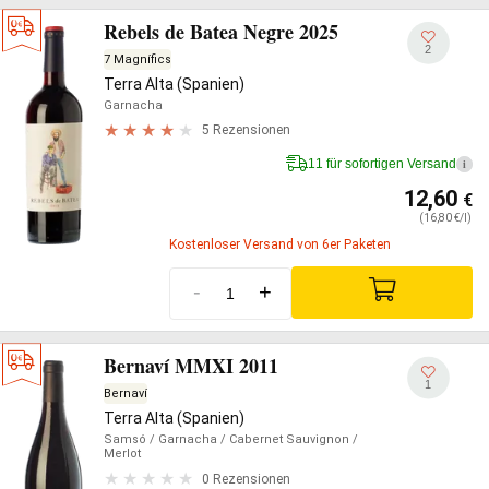
Rebels de Batea Negre 2025
2
7 Magnífics
Terra Alta (Spanien)
Garnacha
5 Rezensionen
11 für sofortigen Versand
i
12,60
€
(16,80 €/l)
Kostenloser Versand von 6er Paketen
-
+
Bernaví MMXI 2011
1
Bernaví
Terra Alta (Spanien)
Samsó
/ Garnacha
/ Cabernet Sauvignon
/
Merlot
0 Rezensionen