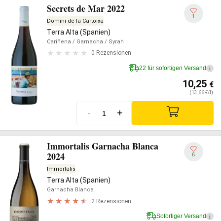
Secrets de Mar 2022
1
Domini de la Cartoixa
Terra Alta (Spanien)
Cariñena
/ Garnacha
/ Syrah
0 Rezensionen
22 für sofortigen Versand
i
10,25
€
(13,66 €/l)
-
+
Immortalis Garnacha Blanca
2024
6
Immortalis
Terra Alta (Spanien)
Garnacha Blanca
2 Rezensionen
Sofortiger Versand
i