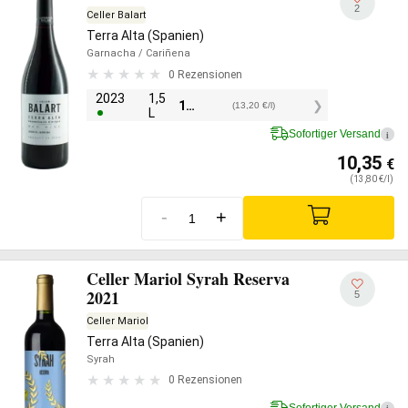
2
Celler Balart
Terra Alta (Spanien)
Garnacha
/ Cariñena
0 Rezensionen
2023
1,5
19,80
€
(13,20 €/l)
L
Sofortiger Versand
i
10,35
€
(13,80 €/l)
-
+
Celler Mariol Syrah Reserva
2021
5
Celler Mariol
Terra Alta (Spanien)
Syrah
0 Rezensionen
Sofortiger Versand