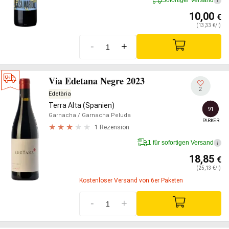
i
10,00
€
(13,33 €/l)
-
+
Via Edetana Negre 2023
2
Edetària
Terra Alta (Spanien)
91
Garnacha
/ Garnacha Peluda
PARKER
1 Rezension
1 für sofortigen Versand
i
18,85
€
(25,13 €/l)
Kostenloser Versand von 6er Paketen
-
+