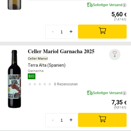
Sofortiger Versand
i
5,60
€
(7,47 €/l)
-
+
Celler Mariol Garnacha 2025
4
Celler Mariol
Terra Alta (Spanien)
Garnacha
BIO
0 Rezensionen
Sofortiger Versand
i
7,35
€
(9,81 €/l)
-
+