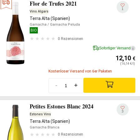
Flor de Trufes 2021
1
Vins Algars
Terra Alta (Spanien)
Garnacha
/ Garnacha Peluda
BIO
0 Rezensionen
Sofortiger Versand
i
12,10
€
(16,14 €/l)
Kostenloser Versand von 6er Paketen
-
+
Petites Estones Blanc 2024
3
Estones Vins
Terra Alta (Spanien)
Garnacha Blanca
0 Rezensionen