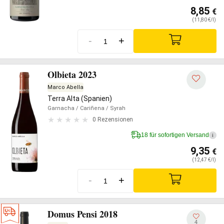
8,85
€
(11,80 €/l)
-
+
Olbieta 2023
Marco Abella
Terra Alta (Spanien)
Garnacha
/ Cariñena
/ Syrah
0 Rezensionen
18 für sofortigen Versand
i
9,35
€
(12,47 €/l)
-
+
Domus Pensi 2018
4