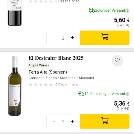
0 Rezensionen
Sofortiger Versand
i
5,60
€
(7,47 €/l)
-
+
El Destraler Blanc 2025
Altiplà Wines
Terra Alta (Spanien)
Garnacha Blanca
/ Macabeo
/ Moscatel
0 Rezensionen
12 für sofortigen Versand
i
5,36
€
(7,14 €/l)
-
+