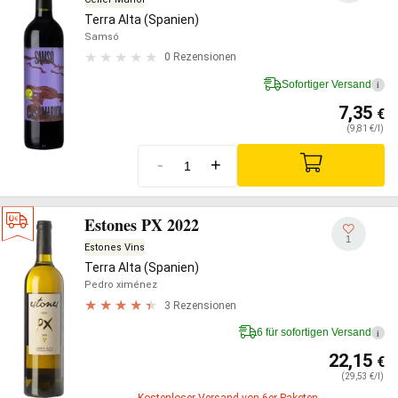
Terra Alta (Spanien)
Samsó
0 Rezensionen
Sofortiger Versand
i
7,35
€
(9,81 €/l)
-
+
Estones PX 2022
1
Estones Vins
Terra Alta (Spanien)
Pedro ximénez
3 Rezensionen
6 für sofortigen Versand
i
22,15
€
(29,53 €/l)