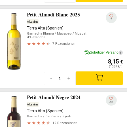
Petit Almodí Blanc 2025
7
Altavins
Terra Alta (Spanien)
Garnacha Blanca
/ Macabeo
/ Muscat
d’Alexandrie
7 Rezensionen
Sofortiger Versand
i
8,15
€
(10,87 €/l)
-
+
Petit Almodí Negre 2024
35
Altavins
Terra Alta (Spanien)
Garnacha
/ Cariñena
/ Syrah
12 Rezensionen