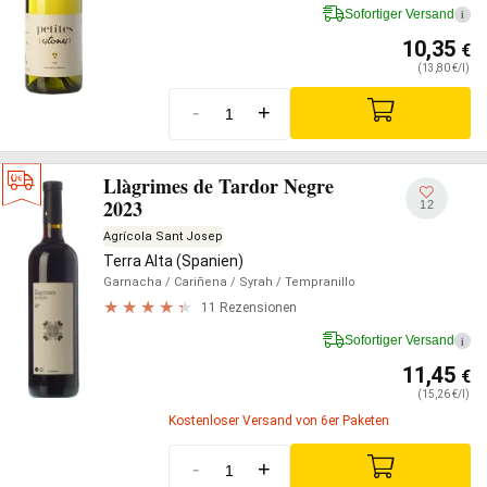
Sofortiger Versand
i
10,35
€
(13,80 €/l)
-
+
Llàgrimes de Tardor Negre
2023
12
Agrícola Sant Josep
Terra Alta (Spanien)
Garnacha
/ Cariñena
/ Syrah
/ Tempranillo
11 Rezensionen
Sofortiger Versand
i
11,45
€
(15,26 €/l)
Kostenloser Versand von 6er Paketen
-
+