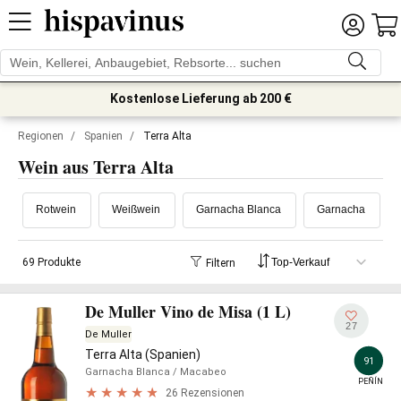
Kostenlose Lieferung ab 200 €
Regionen
/
Spanien
/
Terra Alta
Wein aus Terra Alta
Rotwein
Weißwein
Garnacha Blanca
Garnacha
69 Produkte
Filtern
De Muller Vino de Misa (1 L)
27
De Muller
Terra Alta (Spanien)
91
Garnacha Blanca
/ Macabeo
PEÑÍN
26 Rezensionen