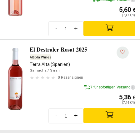
5,60
€
(7,47 €/l)
-
+
El Destraler Rosat 2025
Altiplà Wines
Terra Alta (Spanien)
Garnacha
/ Syrah
0 Rezensionen
7 für sofortigen Versand
i
5,36
€
(7,14 €/l)
-
+