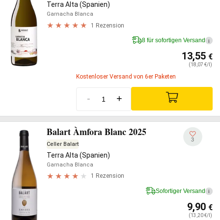
Terra Alta (Spanien)
Garnacha Blanca
1 Rezension
8 für sofortigen Versand
i
13,55
€
(18,07 €/l)
Kostenloser Versand von 6er Paketen
-
+
Balart Àmfora Blanc 2025
3
Celler Balart
Terra Alta (Spanien)
Garnacha Blanca
1 Rezension
Sofortiger Versand
i
9,90
€
(13,20 €/l)