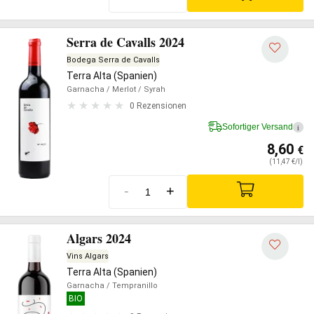
Serra de Cavalls 2024
Bodega Serra de Cavalls
Terra Alta (Spanien)
Garnacha
/ Merlot
/ Syrah
0 Rezensionen
Sofortiger Versand
i
8,60
€
(11,47 €/l)
-
+
Algars 2024
Vins Algars
Terra Alta (Spanien)
Garnacha
/ Tempranillo
BIO