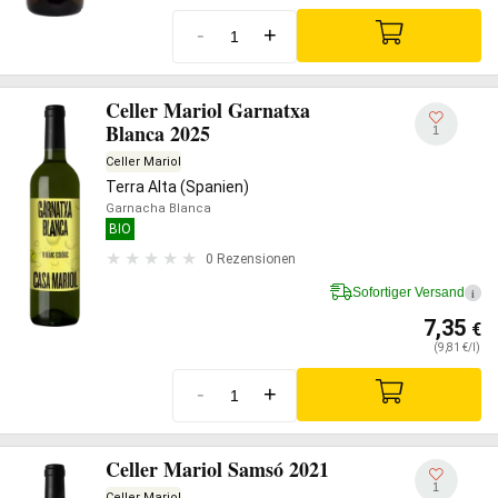
-
+
Celler Mariol Garnatxa
Blanca 2025
1
Celler Mariol
Terra Alta (Spanien)
Garnacha Blanca
BIO
0 Rezensionen
Sofortiger Versand
i
7,35
€
(9,81 €/l)
-
+
Celler Mariol Samsó 2021
1
Celler Mariol