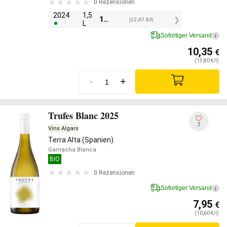
0 Rezensionen
2024
1,5
19,00
€
(12,67 €/l)
L
Sofortiger Versand
i
10,35
€
(13,80 €/l)
-
+
Trufes Blanc 2025
3
Vins Algars
Terra Alta (Spanien)
Garnacha Blanca
BIO
0 Rezensionen
Sofortiger Versand
i
7,95
€
(10,60 €/l)