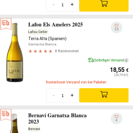
-
+
Lafou Els Amelers 2025
23
Lafou Celler
Terra Alta (Spanien)
Garnacha Blanca
8 Rezensionen
Sofortiger Versand
i
18,55
€
(24,74 €/l)
Kostenloser Versand von 6er Paketen
-
+
Bernaví Garnatxa Blanca
2023
4
Bernaví