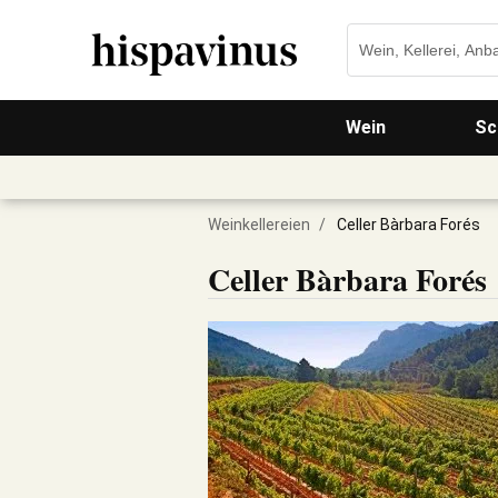
Wein
Sc
Weinkellereien
/
Celler Bàrbara Forés
Celler Bàrbara Forés