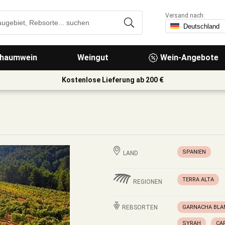
Versand nach:
haumwein
Weingut
Wein-Angebote
Kostenlose Lieferung ab 200 €
SPANIEN
LAND
TERRA ALTA
REGIONEN
REBSORTEN
GARNACHA BLA
SYRAH
CA