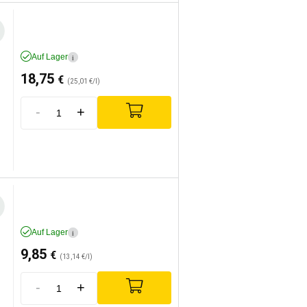
Auf Lager
i
18,75
€
(25,01 €/l)
-
+
Auf Lager
i
9,85
€
(13,14 €/l)
-
+