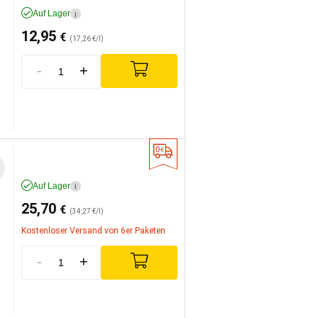
Auf Lager
i
12,95
€
(17,26 €/l)
-
+
Auf Lager
i
25,70
€
(34,27 €/l)
Kostenloser Versand von 6er Paketen
-
+