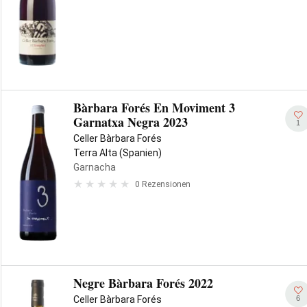
Bàrbara Forés En Moviment 3
Garnatxa Negra 2023
1
Celler Bàrbara Forés
Terra Alta (Spanien)
Garnacha
0 Rezensionen
Negre Bàrbara Forés 2022
6
Celler Bàrbara Forés