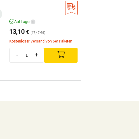
Auf Lager
i
13,10
€
(17,47 €/l)
Kostenloser Versand von 6er Paketen
-
+