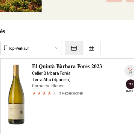
és
El Quintà Bàrbara Forés 2023
16
Celler Bàrbara Forés
Terra Alta (Spanien)
93
Garnacha Blanca
PARKE
3 Rezensionen