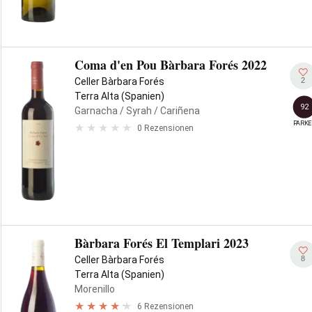
Coma d'en Pou Bàrbara Forés 2022
2
Celler Bàrbara Forés
Terra Alta (Spanien)
92
Garnacha
/ Syrah
/ Cariñena
PARKE
0 Rezensionen
Bàrbara Forés El Templari 2023
8
Celler Bàrbara Forés
Terra Alta (Spanien)
Morenillo
6 Rezensionen