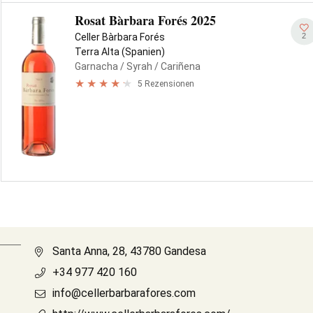
Rosat Bàrbara Forés 2025
2
Celler Bàrbara Forés
Terra Alta (Spanien)
Garnacha
/ Syrah
/ Cariñena
5 Rezensionen
Santa Anna, 28, 43780 Gandesa
+34 977 420 160
info@cellerbarbarafores.com