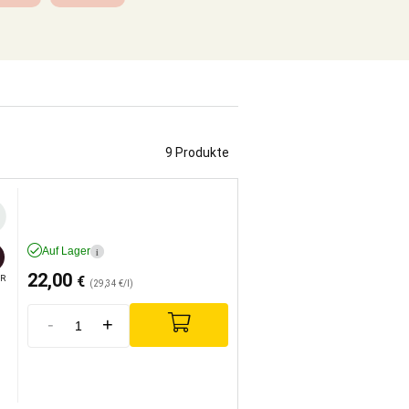
9 Produkte
Auf Lager
i
22,00
€
R
(29,34 €/l)
-
+