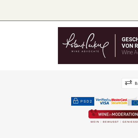
GESC
VON R
Wine A
B
PSD2