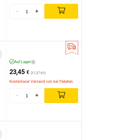
-
+
Auf Lager
i
23,45
€
(31,27 €/l)
Kostenloser Versand von 6er Paketen
-
+