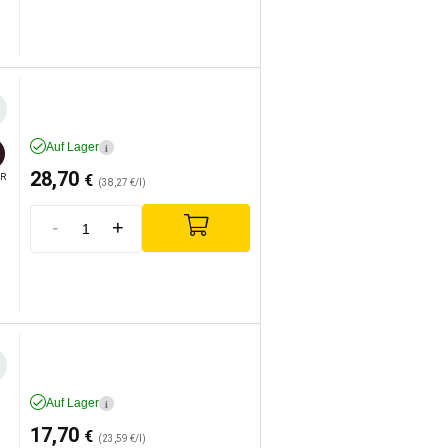
Auf Lager
i
28,70
€
R
(38,27 €/l)
-
+
Auf Lager
i
17,70
€
(23,59 €/l)