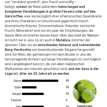
von “verdolino-grünlich”, also frisch und süffig –
belegt,
scheut
die Rebe außerdem
keine langen und
komplexen Veredelungen in großen Fässern oder auf den
Gärstoffen
, was sie bezüglich ihrer olfaktorischen Spannbreite
und ihres Charakters im Geschmack gigantisch macht:
Aromatische Kräuter, Zitronenmelisse, Holunder, exotische
Frucht, Mineralität sind nur ein paar der Empfindungen, die
dieser Wein entstehen lassen kann. Aber das Gold der Marken
ist nicht nur in Jesi. Es ist auch in
Matelica
, inmitten der
Apennin-Täler, wo ein
entschieden feinerer und schneidender
Berg-Verdicchio
von beeindruckender Eleganz hergestellt
wird. Ein Wein, der gemeinsam mit dem Bruder in Jesi die
hervorragende Antwort auf lange Veredelungen ist und folglich
eine Langlebigkeit besitzt, die von allen italienischen
Weißweinen am meisten geschätzt wird,
und der dazu in der
Lage ist, älter als 20 Jahre alt zu werden
.