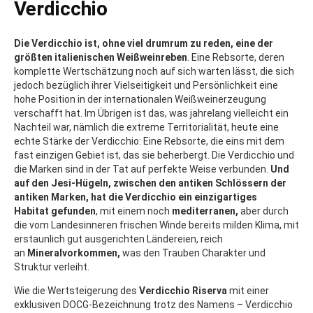
Verdicchio
Die Verdicchio ist, ohne viel drumrum zu reden, eine der
größten italienischen Weißweinreben
. Eine Rebsorte, deren
komplette Wertschätzung noch auf sich warten lässt, die sich
jedoch bezüglich ihrer Vielseitigkeit und Persönlichkeit eine
hohe Position in der internationalen Weißweinerzeugung
verschafft hat. Im Übrigen ist das, was jahrelang vielleicht ein
Nachteil war, nämlich die extreme Territorialität, heute eine
echte Stärke der Verdicchio: Eine Rebsorte, die eins mit dem
fast einzigen Gebiet ist, das sie beherbergt. Die Verdicchio und
die Marken sind in der Tat auf perfekte Weise verbunden.
Und
auf den Jesi-Hügeln, zwischen den antiken Schlössern der
antiken Marken, hat die Verdicchio ein einzigartiges
Habitat
gefunden
, mit einem noch
mediterranen,
aber durch
die vom Landesinneren frischen Winde bereits
milden Klima, mit
erstaunlich gut ausgerichten Ländereien, reich
an
Mineralvorkommen,
was den Trauben Charakter und
Struktur verleiht.
Wie die Wertsteigerung des
Verdicchio Riserva
mit einer
exklusiven DOCG-Bezeichnung
trotz des Namens
– Verdicchio