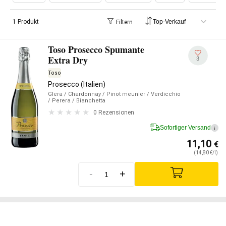
antiken Marken, hat die Verdicchio ein einzigartiges
Habitat
gefunden
, mit einem noch
mediterranen,
aber durch
1 Produkt
Filtern
die vom Landesinneren frischen Winde bereits
milden Klima, mit
erstaunlich gut ausgerichten Ländereien, reich
an
Mineralvorkommen,
was den Trauben Charakter und
Toso Prosecco Spumante
Struktur verleiht.
Extra Dry
3
Toso
Prosecco (Italien)
Glera
/ Chardonnay
/ Pinot meunier
/ Verdicchio
/ Perera
/ Bianchetta
0 Rezensionen
Sofortiger Versand
i
11,10
€
(14,80 €/l)
-
+