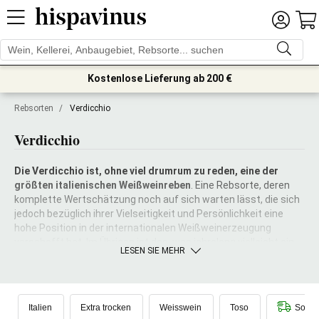
Kostenlose Lieferung ab 200 €
Rebsorten
/
Verdicchio
Verdicchio
Die Verdicchio ist, ohne viel drumrum zu reden, eine der
größten italienischen Weißweinreben
. Eine Rebsorte, deren
komplette Wertschätzung noch auf sich warten lässt, die sich
jedoch bezüglich ihrer Vielseitigkeit und Persönlichkeit eine
hohe Position in der internationalen Weißweinerzeugung
verschafft hat. Im Übrigen ist das, was jahrelang vielleicht ein
LESEN SIE MEHR
Nachteil war, nämlich die extreme Territorialität, heute eine
echte Stärke der Verdicchio: Eine Rebsorte, die eins mit dem
fast einzigen Gebiet ist, das sie beherbergt. Die Verdicchio und
die Marken sind in der Tat auf perfekte Weise verbunden.
Und
Italien
Extra trocken
Weisswein
Toso
Sofort
auf den Jesi-Hügeln, zwischen den antiken Schlössern der