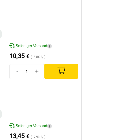
Sofortiger Versand
i
10,35
€
(13,80 €/l)
-
+
Sofortiger Versand
i
13,45
€
(17,93 €/l)