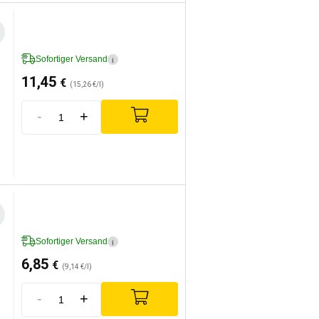
Sofortiger Versand
i
11,45
€
(15,26 €/l)
-
+
Sofortiger Versand
i
6,85
€
(9,14 €/l)
-
+