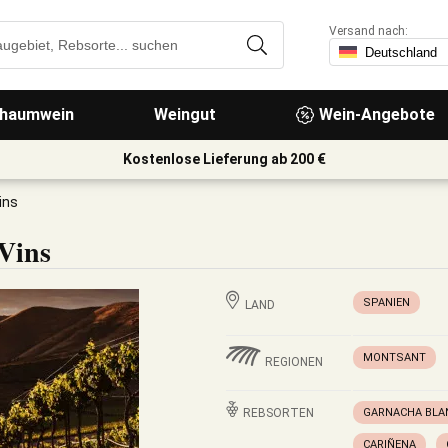
Versand nach:
haumwein
Weingut
Wein-Angebote
Kostenlose Lieferung ab 200 €
ins
Vins
SPANIEN
LAND
MONTSANT
REGIONEN
REBSORTEN
GARNACHA BLA
CARIÑENA