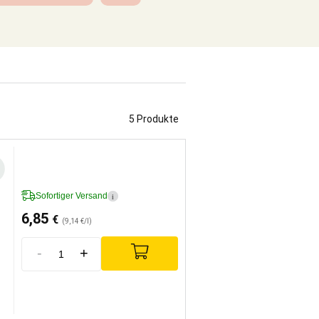
5 Produkte
Sofortiger Versand
i
6,85
€
(9,14 €/l)
-
+