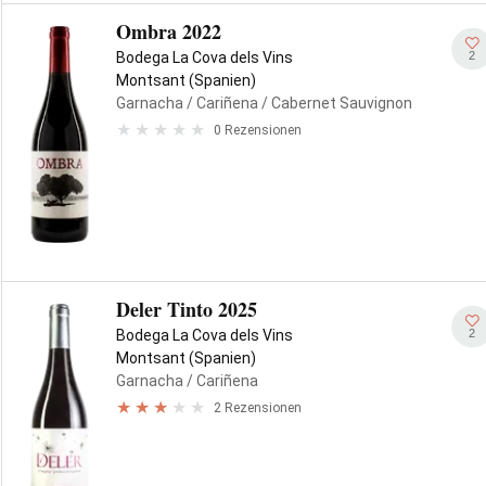
Ombra 2022
2
Bodega La Cova dels Vins
Montsant (Spanien)
Garnacha
/ Cariñena
/ Cabernet Sauvignon
0 Rezensionen
Deler Tinto 2025
2
Bodega La Cova dels Vins
Montsant (Spanien)
Garnacha
/ Cariñena
2 Rezensionen