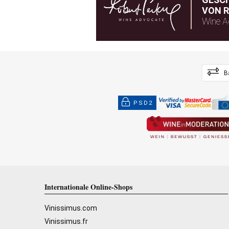
VON R
Wine A
B
PSD2
Internationale Online-Shops
Vinissimus.com
Vinissimus.fr