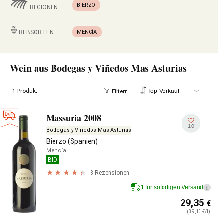
BIERZO
REGIONEN
REBSORTEN
MENCÍA
Wein aus Bodegas y Viñedos Mas Asturias
1 Produkt
Filtern
Massuria 2008
10
Bodegas y Viñedos Mas Asturias
Bierzo (Spanien)
Mencía
BIO
3 Rezensionen
1 für sofortigen Versand
i
29,35
€
(39,13 €/l)