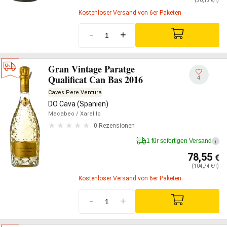
(36,13 €/l)
Kostenloser Versand von 6er Paketen
-
+
Gran Vintage Paratge
Qualificat Can Bas 2016
4
Caves Pere Ventura
DO Cava (Spanien)
Macabeo
/ Xarel·lo
0 Rezensionen
1 für sofortigen Versand
i
78,55
€
(104,74 €/l)
Kostenloser Versand von 6er Paketen
-
+