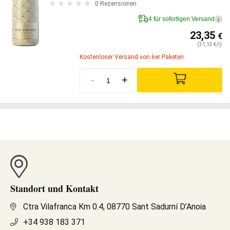
0 Rezensionen
4 für sofortigen Versand
i
23,35
€
(31,13 €/l)
Kostenloser Versand von 6er Paketen
-
+
Standort und Kontakt
Ctra Vilafranca Km 0.4, 08770 Sant Sadurní D’Anoia
+34 938 183 371