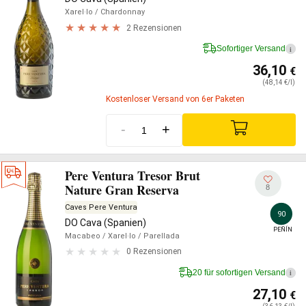
Xarel·lo
/ Chardonnay
2 Rezensionen
Sofortiger Versand
i
36,10
€
(48,14 €/l)
Kostenloser Versand von 6er Paketen
-
+
Pere Ventura Tresor Brut
Nature Gran Reserva
8
Caves Pere Ventura
90
DO Cava (Spanien)
PEÑÍN
Macabeo
/ Xarel·lo
/ Parellada
0 Rezensionen
20 für sofortigen Versand
i
27,10
€