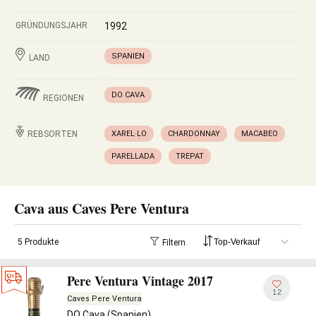
GRÜNDUNGSJAHR
1992
SPANIEN
LAND
DO CAVA
REGIONEN
REBSORTEN
XAREL·LO
CHARDONNAY
MACABEO
PARELLADA
TREPAT
Cava aus Caves Pere Ventura
5 Produkte
Filtern
Pere Ventura Vintage 2017
12
Caves Pere Ventura
DO Cava (Spanien)