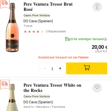
Pere Ventura Tresor Brut
Rosé
5
Caves Pere Ventura
DO Cava (Spanien)
Trepat
3 Rezensionen
20 für sofortigen Versand
i
20,00
€
(26,67 €/l)
Kostenloser Versand von 6er Paketen
-
+
Pere Ventura Tresor White on
the Rocks
Caves Pere Ventura
DO Cava (Spanien)
Xarel·lo
/ Macabeo
/ Parellada