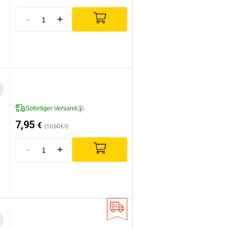
-
+
Sofortiger Versand
i
7,95
€
(10,60 €/l)
-
+