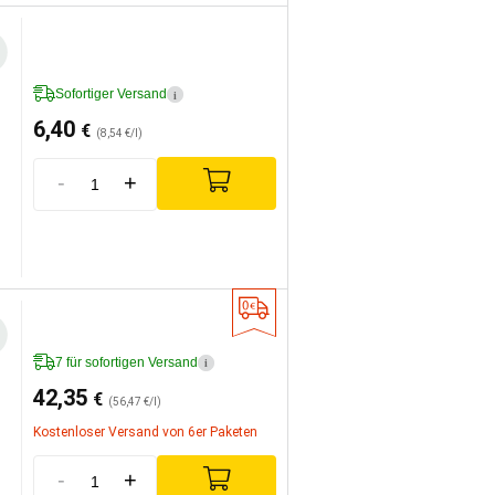
Sofortiger Versand
i
6,40
€
(8,54 €/l)
-
+
7 für sofortigen Versand
i
42,35
€
(56,47 €/l)
Kostenloser Versand von 6er Paketen
-
+