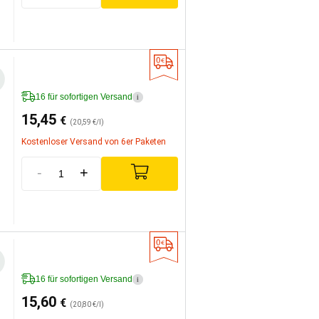
16 für sofortigen Versand
i
15,45
€
(20,59 €/l)
Kostenloser Versand von 6er Paketen
-
+
16 für sofortigen Versand
i
15,60
€
(20,80 €/l)