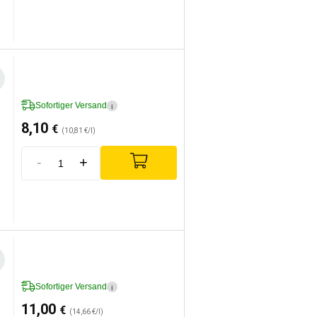
Sofortiger Versand
i
8,10
€
(10,81 €/l)
-
+
Sofortiger Versand
i
11,00
€
(14,66 €/l)