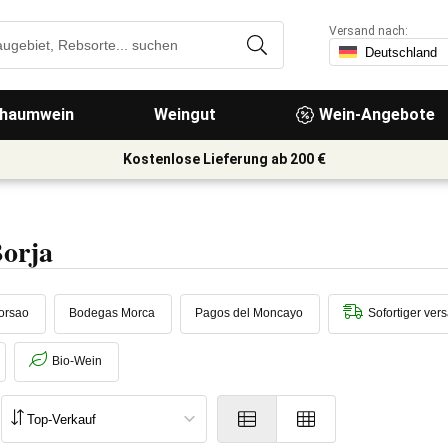
Versand nach:
haumwein
Weingut
Wein-Angebote
Kostenlose Lieferung ab 200 €
orja
orsao
Bodegas Morca
Pagos del Moncayo
Sofortiger ver
Bio-Wein