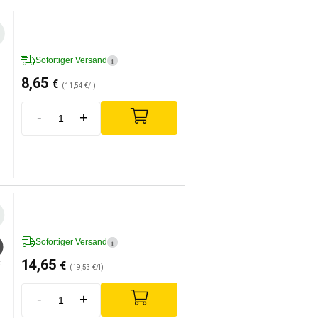
Sofortiger Versand
i
8,65
€
(11,54 €/l)
-
+
Sofortiger Versand
i
14,65
€
G
(19,53 €/l)
-
+