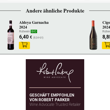
Andere ähnliche Produkte
Aldeya Garnacha
Cigo
2024
202
Rotwein
BIO
Rotw
6,40
8,
€
(8,54 €/l)
GESCHÄFT EMPFOHLEN
VON ROBERT PARKER
Wine Advocate Trusted Retailer