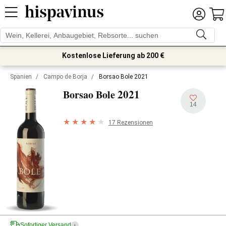
Kostenlose Lieferung ab 200 €
Spanien
/
Campo de Borja
/
Borsao Bole 2021
2021
Borsao Bole
14
17 Rezensionen
Sofortiger Versand
i