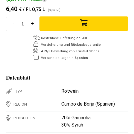
6,40
€
/ Fl. 0,75 L
(8,54 €/l)
-
+
Kostenlose Lieferung ab 200 €
Versicherung und Rückgabegarantie
4.74/5
Bewertung von Trusted Shops
Versand ab Lager in
Spanien
Datenblatt
Rotwein
TYP
Campo de Borja
(
Spanien
)
REGION
70%
Garnacha
REBSORTEN
30%
Syrah