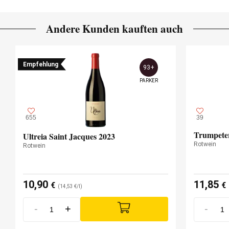
Andere Kunden kauften auch
Empfehlung
93+
PARKER
655
39
Trumpete
Ultreia Saint Jacques 2023
Rotwein
Rotwein
10,90
11,85
€
€
(14,53 €/l)
-
+
-