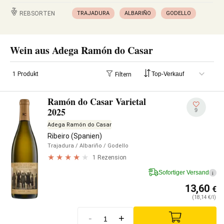
REBSORTEN
TRAJADURA
ALBARIÑO
GODELLO
Wein aus Adega Ramón do Casar
1 Produkt
Filtern
Ramón do Casar Varietal
2025
9
Adega Ramón do Casar
Ribeiro (Spanien)
Trajadura
/ Albariño
/ Godello
1 Rezension
Sofortiger Versand
i
13,60
€
(18,14 €/l)
-
+