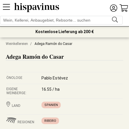
Kostenlose Lieferung ab 200 €
Weinkellereien
/
Adega Ramón do Casar
Adega Ramón do Casar
ÖNOLOGE
Pablo Estévez
EIGENE
16.55 / ha
WEINBERGE:
SPANIEN
LAND
RIBEIRO
REGIONEN