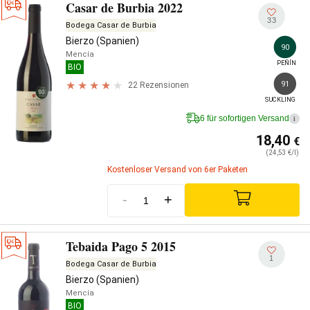
Casar de Burbia 2022
33
Bodega Casar de Burbia
Bierzo (Spanien)
90
Mencía
PEÑÍN
BIO
91
22 Rezensionen
SUCKLING
6 für sofortigen Versand
i
18,40
€
(24,53 €/l)
Kostenloser Versand von 6er Paketen
-
+
Tebaida Pago 5 2015
1
Bodega Casar de Burbia
Bierzo (Spanien)
Mencía
BIO