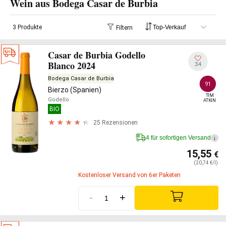
Wein aus Bodega Casar de Burbia
3 Produkte
Filtern
Casar de Burbia Godello
Blanco 2024
34
Bodega Casar de Burbia
91
Bierzo (Spanien)
TIM

Godello
ATKIN
BIO
25 Rezensionen
4 für sofortigen Versand
i
15,55
€
(20,74 €/l)
Kostenloser Versand von 6er Paketen
-
+