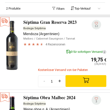
2 Produkte
Filtern
Séptima Gran Reserva 2023
12
Bodega Séptima
Mendoza (Argentinien)
Malbec
/ Cabernet Sauvignon
/ Tannat
4 Rezensionen
9 für sofortigen Versand
i
19,75
€
(26,34 €/l)
Kostenloser Versand von 6er Paketen
-
+
Séptima Obra Malbec 2024
3
Bodega Séptima
Weine ohne g. A. (Argentinien)