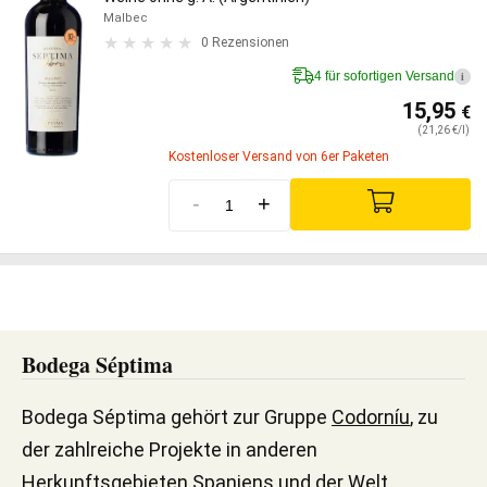
Malbec
0 Rezensionen
4 für sofortigen Versand
i
15,95
€
(21,26 €/l)
Kostenloser Versand von 6er Paketen
-
+
Bodega Séptima
Bodega Séptima gehört zur Gruppe
Codorníu
, zu
der zahlreiche Projekte in anderen
Herkunftsgebieten Spaniens und der Welt