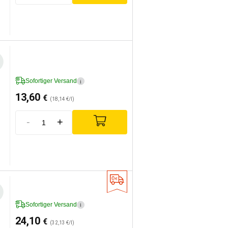
Sofortiger Versand
i
13,60
€
(18,14 €/l)
-
+
Sofortiger Versand
i
24,10
€
(32,13 €/l)