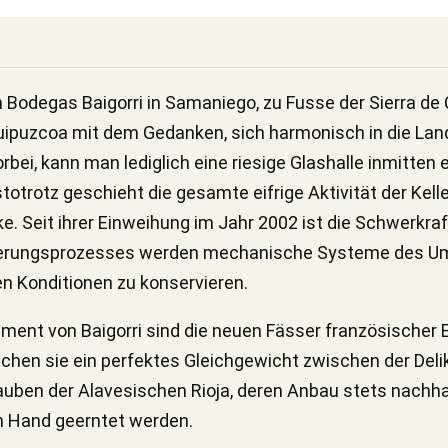
odegas Baigorri in Samaniego, zu Fusse der Sierra de
uipuzcoa mit dem Gedanken, sich harmonisch in die Land
ei, kann man lediglich eine riesige Glashalle inmitten
trotz geschieht die gesamte eifrige Aktivität der Keller
. Seit ihrer Einweihung im Jahr 2002 ist die Schwerkraf
izierungsprozesses werden mechanische Systeme des
en Konditionen zu konservieren.
ent von Baigorri sind die neuen Fässer französischer Eic
ichen sie ein perfektes Gleichgewicht zwischen der Del
auben der Alavesischen Rioja, deren Anbau stets nachhal
on Hand geerntet werden.