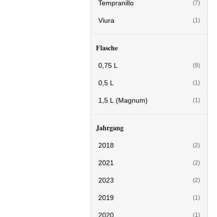
Tempranillo
(7)
Viura
(1)
Flasche
0,75 L
(9)
0,5 L
(1)
1,5 L (Magnum)
(1)
Jahrgang
2018
(2)
2021
(2)
2023
(2)
2019
(1)
2020
(1)