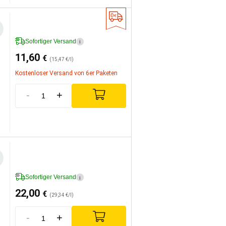
Sofortiger Versand
i
11,60
€
(15,47 €/l)
Kostenloser Versand von 6er Paketen
-
+
Sofortiger Versand
i
22,00
€
(29,34 €/l)
-
+