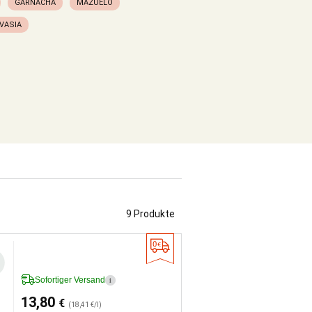
GARNACHA
MAZUELO
VASIA
9 Produkte
Sofortiger Versand
i
13,80
€
(18,41 €/l)