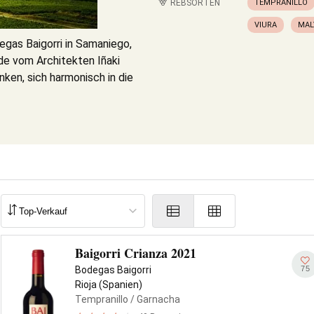
REBSORTEN
TEMPRANILLO
VIURA
MAL
as Baigorri in Samaniego,
rde vom Architekten Iñaki
ken, sich harmonisch in die
Baigorri Crianza 2021
75
Bodegas Baigorri
Rioja (Spanien)
Tempranillo
/ Garnacha