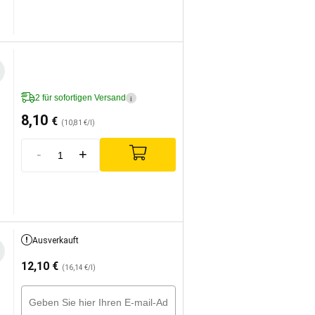
2 für sofortigen Versand
i
8,10
€
(10,81 €/l)
-
+
Ausverkauft
12,10
€
(16,14 €/l)