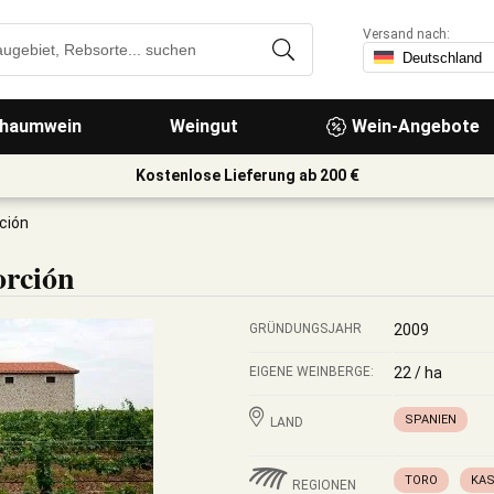
Versand nach:
haumwein
Weingut
Wein-Angebote
Kostenlose Lieferung ab 200 €
ción
orción
GRÜNDUNGSJAHR
2009
EIGENE WEINBERGE:
22 / ha
SPANIEN
LAND
TORO
KAS
REGIONEN