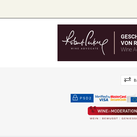
GESC
VON R
Wine A
B
PSD2