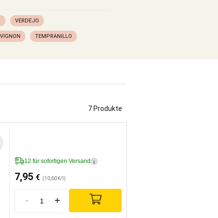
O
VERDEJO
UVIGNON
TEMPRANILLO
7 Produkte
12 für sofortigen Versand
i
7,95
€
(10,60 €/l)
-
+