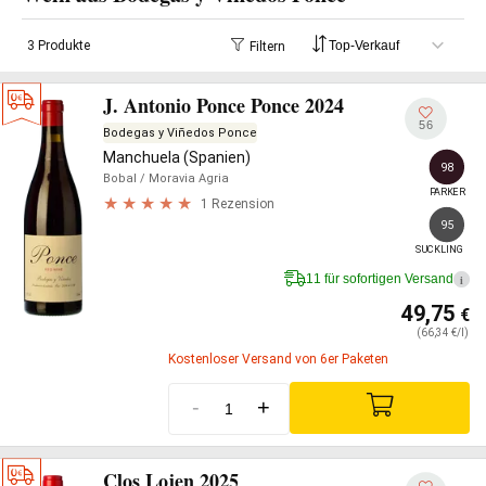
3 Produkte
Filtern
J. Antonio Ponce Ponce 2024
56
Bodegas y Viñedos Ponce
Manchuela (Spanien)
98
Bobal
/ Moravia Agria
PARKER
1 Rezension
95
SUCKLING
11 für sofortigen Versand
i
49,75
€
(66,34 €/l)
Kostenloser Versand von 6er Paketen
-
+
Clos Lojen 2025