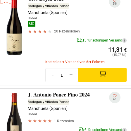
56
Bodegas y Viñedos Ponce
Manchuela (Spanien)
Bobal
BIO
20 Rezensionen
13 für sofortigen Versand
i
11,31
€
(15,07 €/l)
Kostenloser Versand von 6er Paketen
-
+
J. Antonio Ponce Pino 2024
41
Bodegas y Viñedos Ponce
Manchuela (Spanien)
Bobal
1 Rezension
6 für sofortigen Versand
i