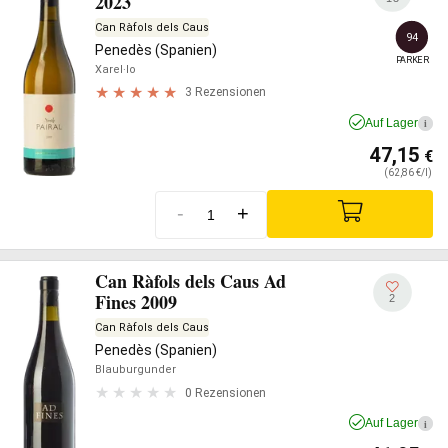
2023
Can Ràfols dels Caus
94
Penedès (Spanien)
PARKER
Xarel·lo
3 Rezensionen
Auf Lager
i
47,15
€
(62,86 €/l)
-
+
Can Ràfols dels Caus Ad
Fines 2009
2
Can Ràfols dels Caus
Penedès (Spanien)
Blauburgunder
0 Rezensionen
Auf Lager
i