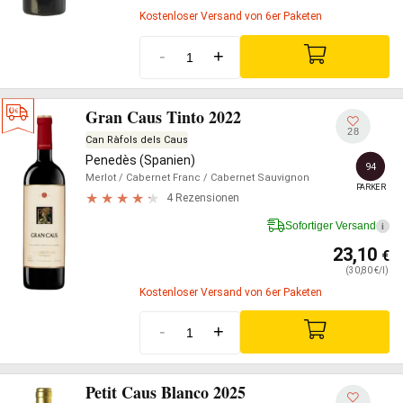
Kostenloser Versand von 6er Paketen
-
+
Gran Caus Tinto 2022
28
Can Ràfols dels Caus
Penedès (Spanien)
94
Merlot
/ Cabernet Franc
/ Cabernet Sauvignon
PARKER
4 Rezensionen
Sofortiger Versand
i
23,10
€
(30,80 €/l)
Kostenloser Versand von 6er Paketen
-
+
Petit Caus Blanco 2025