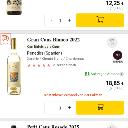
12,25
€
(16,33 €/l)
-
+
Gran Caus Blanco 2022
12
Can Ràfols dels Caus
Penedès (Spanien)
93
Xarel·lo
/ Chenin Blanc
/ Chardonnay
PARKER
2 Rezensionen
Sofortiger Versand
i
18,85
€
(25,13 €/l)
Kostenloser Versand von 6er Paketen
-
+
Petit Caus Rosado 2025