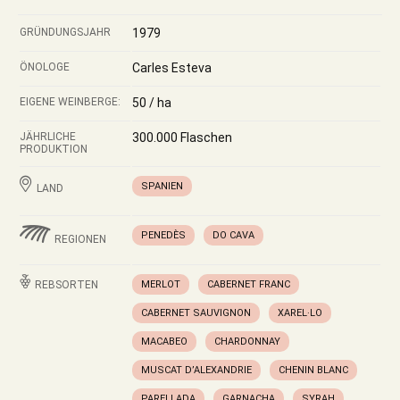
GRÜNDUNGSJAHR
1979
ÖNOLOGE
Carles Esteva
EIGENE WEINBERGE:
50 / ha
JÄHRLICHE
300.000 Flaschen
PRODUKTION
SPANIEN
LAND
PENEDÈS
DO CAVA
REGIONEN
REBSORTEN
MERLOT
CABERNET FRANC
CABERNET SAUVIGNON
XAREL·LO
MACABEO
CHARDONNAY
MUSCAT D’ALEXANDRIE
CHENIN BLANC
PARELLADA
GARNACHA
SYRAH