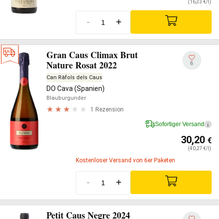
(16,33 €/l)
-
+
Gran Caus Climax Brut
Nature Rosat 2022
6
Can Ràfols dels Caus
DO Cava (Spanien)
Blauburgunder
1 Rezension
Sofortiger Versand
i
30,20
€
(40,27 €/l)
Kostenloser Versand von 6er Paketen
-
+
Petit Caus Negre 2024