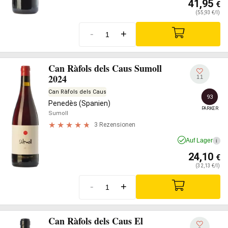
41,95
€
(55,93 €/l)
-
+
Can Ràfols dels Caus Sumoll
2024
11
Can Ràfols dels Caus
93
Penedès (Spanien)
PARKER
Sumoll
3 Rezensionen
Auf Lager
i
24,10
€
(32,13 €/l)
-
+
Can Ràfols dels Caus El