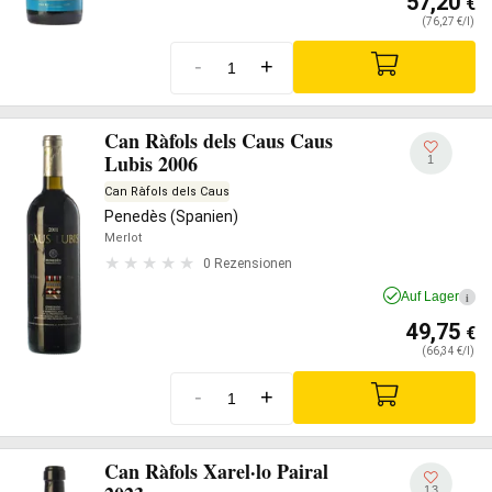
57,20
€
(76,27 €/l)
-
+
Can Ràfols dels Caus Caus
Lubis 2006
1
Can Ràfols dels Caus
Penedès (Spanien)
Merlot
0 Rezensionen
Auf Lager
i
49,75
€
(66,34 €/l)
-
+
Can Ràfols Xarel·lo Pairal
13