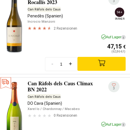
Rocallís 2023
3
Can Ràfols dels Caus
94+
Penedès (Spanien)
PARKER
Incrocio Manzoni
2 Rezensionen
Auf Lager
i
47,15
€
(62,86 €/l)
-
+
Can Ràfols dels Caus Clímax
BN 2022
3
Can Ràfols dels Caus
DO Cava (Spanien)
Xarel·lo
/ Chardonnay
/ Macabeo
0 Rezensionen
Auf Lager
i