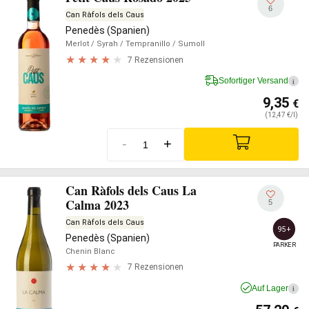
6
Can Ràfols dels Caus
Penedès (Spanien)
Merlot
/ Syrah
/ Tempranillo
/ Sumoll
7 Rezensionen
Sofortiger Versand
i
9,35
€
(12,47 €/l)
-
+
Can Ràfols dels Caus La
Calma 2023
5
Can Ràfols dels Caus
95+
Penedès (Spanien)
PARKER
Chenin Blanc
7 Rezensionen
Auf Lager
i