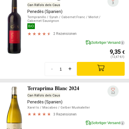
3
Can Ràfols dels Caus
Penedès (Spanien)
Tempranillo
/ Syrah
/ Cabernet Franc
/ Merlot
/
Cabernet Sauvignon
BIO
2 Rezensionen
Sofortiger Versand
i
9,35
€
(12,47 €/l)
-
+
Terraprima Blanc 2024
12
Can Ràfols dels Caus
Penedès (Spanien)
Xarel·lo
/ Macabeo
/ Gelber Muskateller
3 Rezensionen
Sofortiger Versand
i