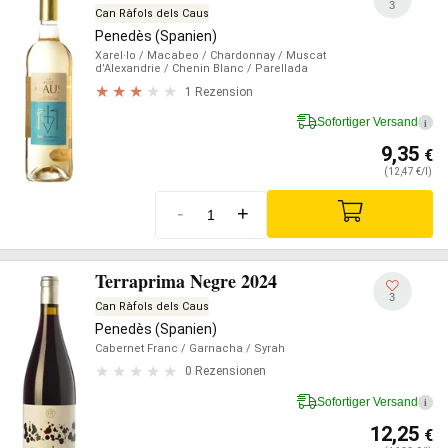
3
Can Ràfols dels Caus
Penedès (Spanien)
Xarel·lo
/ Macabeo
/ Chardonnay
/ Muscat
d’Alexandrie
/ Chenin Blanc
/ Parellada
1 Rezension
Sofortiger Versand
i
9,35
€
(12,47 €/l)
-
+
Terraprima Negre 2024
3
Can Ràfols dels Caus
Penedès (Spanien)
Cabernet Franc
/ Garnacha
/ Syrah
0 Rezensionen
Sofortiger Versand
i
12,25
€