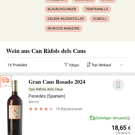
BLAUBURGUNDER
TEMPRANILLO
GELBER MUSKATELLER
SUMOLL
INCROCIO MANZONI
Wein aus Can Ràfols dels Caus
16 Produkte
Filtern
Gran Caus Rosado 2024
12
Can Ràfols dels Caus
Penedès (Spanien)
Merlot
10 Rezensionen
Sofortiger Versand
i
18,65
€
(24,86 €/l)