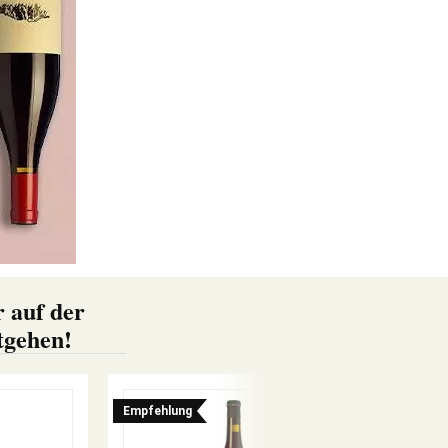
r auf der
ntgehen!
Empfehlung
93+
PARKER