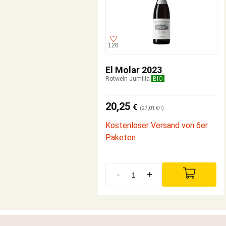
126
El Molar 2023
Rotwein Jumilla
BIO
20,25
€
(27,01 €/l)
Kostenloser Versand von 6er
Paketen
-
+