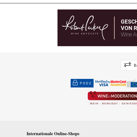
GESC
VON R
Wine A
B
PSD2
Internationale Online-Shops