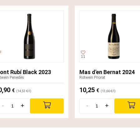
11
ont Rubí Black 2023
Mas d'en Bernat 2024
twein Penedès
Rotwein Priorat
0,90
10,25
€
€
(14,53 €/l)
(13,66 €/l)
-
+
-
+