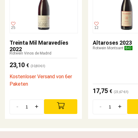
25
12
Treinta Mil Maravedíes
Altaroses 2023
2022
Rotwein Montsant
BIO
Rotwein Vinos de Madrid
23,10
€
(30,80 €/l)
Kostenloser Versand von 6er
Paketen
17,75
€
(23,67 €/l)
-
+
-
+