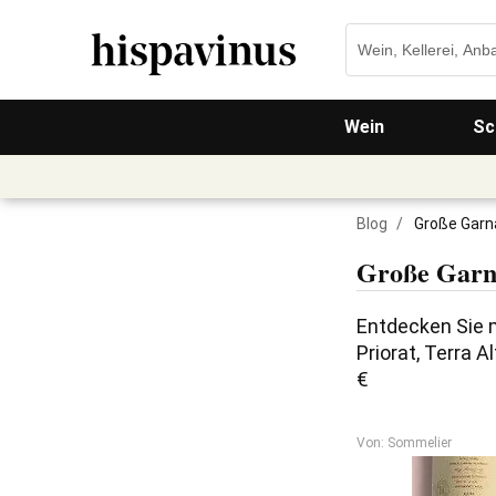
Wein
Sc
Blog
/
Große Garn
Große Garna
Entdecken Sie 
Priorat, Terra A
€
Von: Sommelier