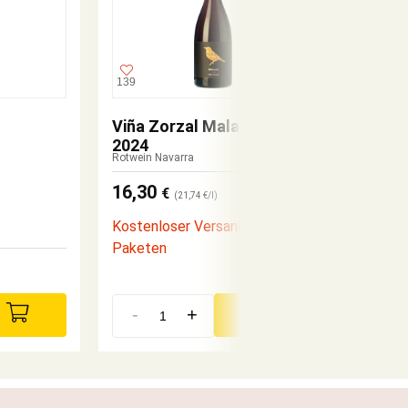
139
7
Viña Zorzal Malayeto
Artazu
2024
Jung Nav
Rotwein Navarra
16,30
€
(21,74 €/l)
Kostenloser Versand von 6er
Paketen
10,10
-
+
-