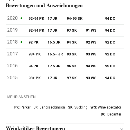
Bewertungen und Auszeichnungen
2020
92-94 PK
17 JR
94-95 SK
94 DC
2019
92-94 PK
17 JR
97 SK
91 WS
94 DC
2018
92 PK
16.5 JR
94 SK
92 WS
92 DC
2017
93+ PK
16.5+ JR
93 SK
93 WS
92 DC
2016
94 PK
17.5 JR
96 SK
94 WS
95 DC
2015
93+ PK
17 JR
97 SK
93 WS
94 DC
MEHR ANSEHEN...
PK
: Parker
JR
: Jancis robinson
SK
: Suckling
WS
: Wine spectator
DC
: Decanter
Weinkritiker Bewertungen