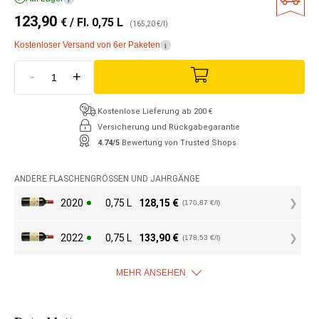
123,90
€
/ Fl. 0,75 L
(165,20 €/l)
Kostenloser Versand von 6er Paketen
i
-
+
Kostenlose Lieferung ab 200 €
Versicherung und Rückgabegarantie
4.74/5
Bewertung von Trusted Shops
ANDERE FLASCHENGRÖSSEN UND JAHRGÄNGE
2020
0,75 L
128,15
€
(170,87 €/l)
2022
0,75 L
133,90
€
(178,53 €/l)
MEHR ANSEHEN