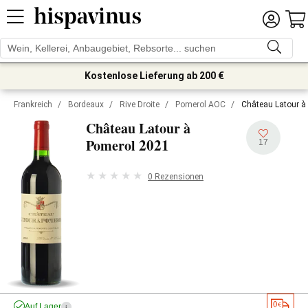
Kostenlose Lieferung ab 200 €
Frankreich
/
Bordeaux
/
Rive Droite
/
Pomerol AOC
/
Château Latour à
Château Latour à
2021
Pomerol
17
0 Rezensionen
Auf Lager
i