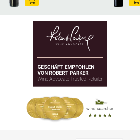
of dark berries and dark chocolate with a long,
succulent and smooth palate that delivers so
much flavor and freshness. The palate has intensity
and depth with very convincing fruit concentration,
in the dark-plum and berry zone. This is superb. Try
from 2023.
— James Suckling (3.2.2019)
JamesSuckling.com
GESCHÄFT EMPFOHLEN
VON ROBERT PARKER
Jahrgang 2016 - 96 SUCKLING
Wine Advocate Trusted Retailer