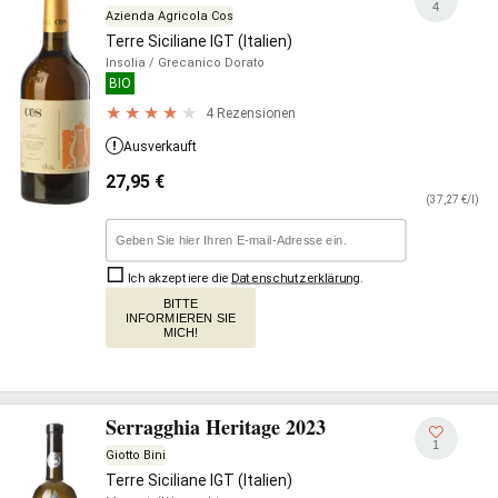
4
Azienda Agricola Cos
Terre Siciliane IGT (Italien)
Insolia
/ Grecanico Dorato
BIO
4 Rezensionen
Ausverkauft
27,95
€
(37,27 €/l)
Ich akzeptiere die
Datenschutzerklärung
.
BITTE
INFORMIEREN SIE
MICH!
Serragghia Heritage 2023
1
Giotto Bini
Terre Siciliane IGT (Italien)