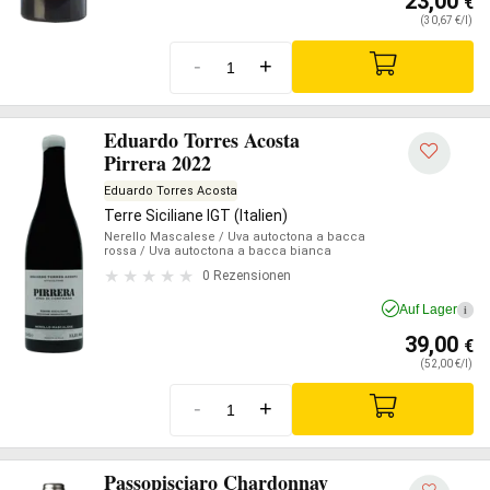
23,00
€
(30,67 €/l)
-
+
Eduardo Torres Acosta
Pirrera 2022
Eduardo Torres Acosta
Terre Siciliane IGT (Italien)
Nerello Mascalese
/ Uva autoctona a bacca
rossa
/ Uva autoctona a bacca bianca
0 Rezensionen
Auf Lager
i
39,00
€
(52,00 €/l)
-
+
Passopisciaro Chardonnay