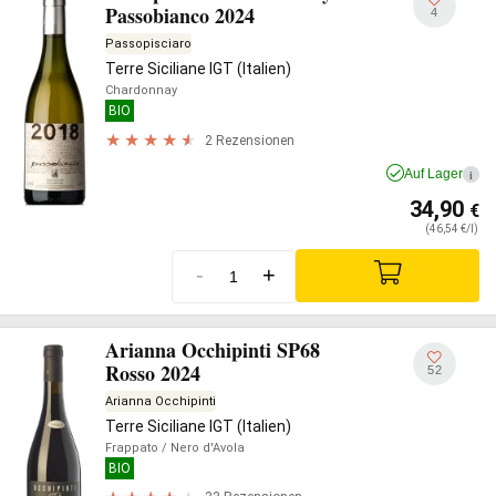
Passobianco 2024
4
Passopisciaro
Terre Siciliane IGT (Italien)
Chardonnay
BIO
2 Rezensionen
Auf Lager
i
34,90
€
(46,54 €/l)
-
+
Arianna Occhipinti SP68
Rosso 2024
52
Arianna Occhipinti
Terre Siciliane IGT (Italien)
Frappato
/ Nero d'Avola
BIO