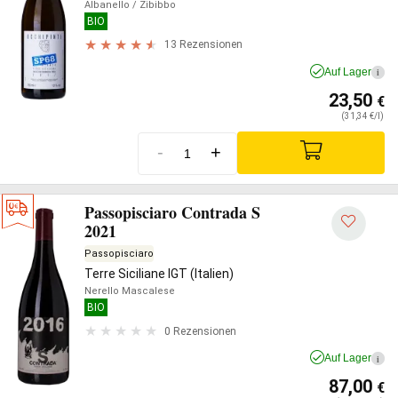
Albanello
/ Zibibbo
BIO
13 Rezensionen
Auf Lager
i
23,50
€
(31,34 €/l)
-
+
Passopisciaro Contrada S
2021
Passopisciaro
Terre Siciliane IGT (Italien)
Nerello Mascalese
BIO
0 Rezensionen
Auf Lager
i
87,00
€