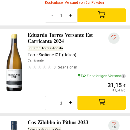
Kostenloser Versand von 6er Paketen
-
+
Eduardo Torres Versante Est
Carricante 2024
Eduardo Torres Acosta
Terre Siciliane IGT (Italien)
Carricante
0 Rezensionen
2 für sofortigen Versand
i
31,15
€
(41,54 €/l)
-
+
Cos Zibibbo in Pithos 2023
16
Azienda Agricola Cos