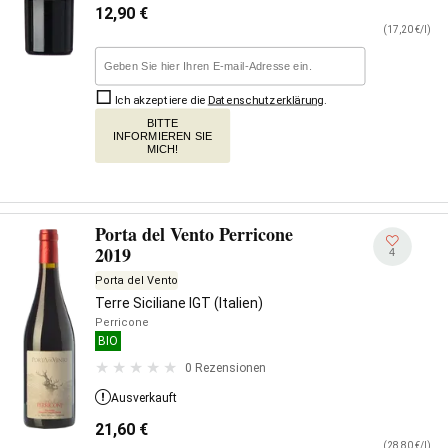
12,90
€
(17,20 €/l)
Ich akzeptiere die
Datenschutzerklärung
.
BITTE
INFORMIEREN SIE
MICH!
Porta del Vento Perricone
2019
4
Porta del Vento
Terre Siciliane IGT (Italien)
Perricone
BIO
0 Rezensionen
Ausverkauft
21,60
€
(28,80 €/l)