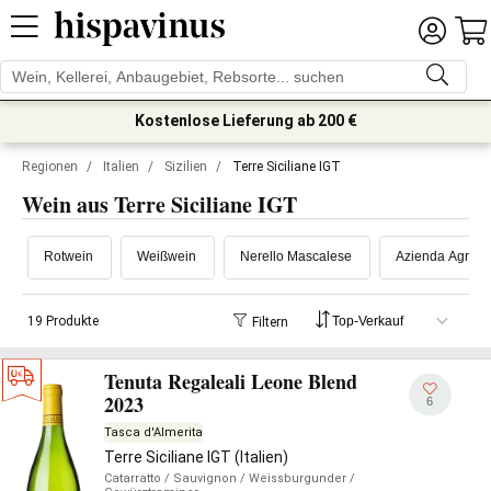
Kostenlose Lieferung ab 200 €
Regionen
/
Italien
/
Sizilien
/
Terre Siciliane IGT
Wein aus Terre Siciliane IGT
Rotwein
Weißwein
Nerello Mascalese
Azienda Agrico
19 Produkte
Filtern
Tenuta Regaleali Leone Blend
2023
6
Tasca d'Almerita
Terre Siciliane IGT (Italien)
Catarratto
/ Sauvignon
/ Weissburgunder
/