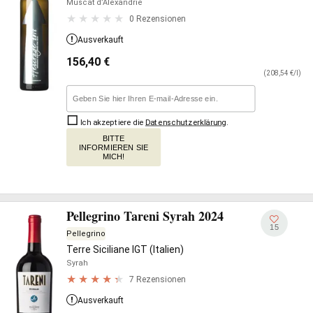
Muscat d’Alexandrie
0 Rezensionen
Ausverkauft
156,40
€
(208,54 €/l)
Ich akzeptiere die
Datenschutzerklärung
.
BITTE
INFORMIEREN SIE
MICH!
Pellegrino Tareni Syrah 2024
15
Pellegrino
Terre Siciliane IGT (Italien)
Syrah
7 Rezensionen
Ausverkauft