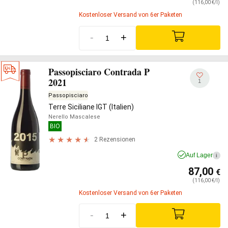
(116,00 €/l)
Kostenloser Versand von 6er Paketen
-
+
Passopisciaro Contrada P
2021
1
Passopisciaro
Terre Siciliane IGT (Italien)
Nerello Mascalese
BIO
2 Rezensionen
Auf Lager
i
87,00
€
(116,00 €/l)
Kostenloser Versand von 6er Paketen
-
+