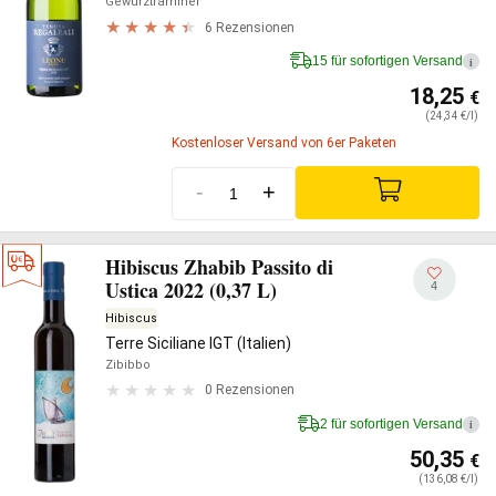
Gewürztraminer
6 Rezensionen
15 für sofortigen Versand
i
18,25
€
(24,34 €/l)
Kostenloser Versand von 6er Paketen
-
+
Hibiscus Zhabib Passito di
Ustica 2022 (0,37 L)
4
Hibiscus
Terre Siciliane IGT (Italien)
Zibibbo
0 Rezensionen
2 für sofortigen Versand
i
50,35
€
(136,08 €/l)