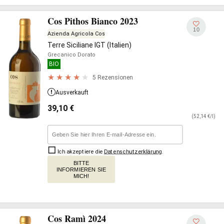
Cos Pithos Bianco 2023
10
Azienda Agricola Cos
Terre Siciliane IGT (Italien)
Grecanico Dorato
BIO
5 Rezensionen
Ausverkauft
39,10
€
(52,14 €/l)
Ich akzeptiere die
Datenschutzerklärung
.
BITTE
INFORMIEREN SIE
MICH!
Cos Ramì 2024