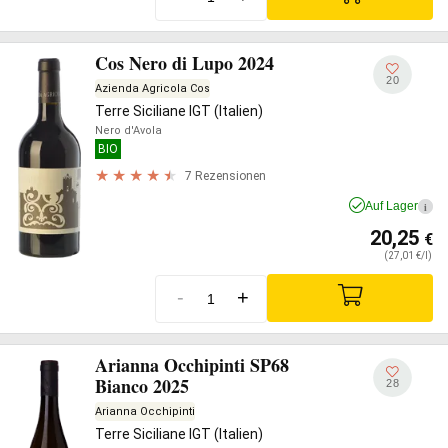
Cos Nero di Lupo 2024
20
Azienda Agricola Cos
Terre Siciliane IGT (Italien)
Nero d'Avola
BIO
7 Rezensionen
Auf Lager
i
20,25
€
(27,01 €/l)
-
+
Arianna Occhipinti SP68
Bianco 2025
28
Arianna Occhipinti
Terre Siciliane IGT (Italien)