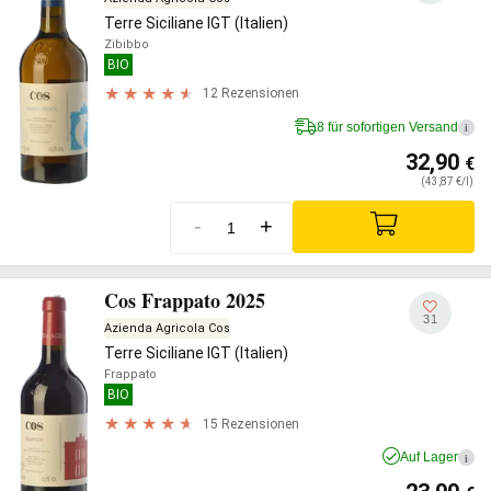
Terre Siciliane IGT (Italien)
Zibibbo
BIO
12 Rezensionen
8 für sofortigen Versand
i
32,90
€
(43,87 €/l)
-
+
Cos Frappato 2025
31
Azienda Agricola Cos
Terre Siciliane IGT (Italien)
Frappato
BIO
15 Rezensionen
Auf Lager
i