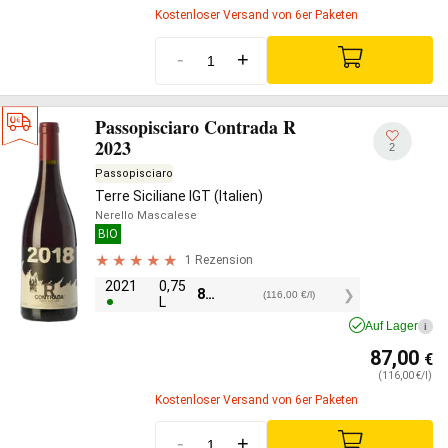
Kostenloser Versand von 6er Paketen
-
+
Passopisciaro Contrada R
2023
2
Passopisciaro
Terre Siciliane IGT (Italien)
Nerello Mascalese
BIO
1 Rezension
2021
0,75
87,00
€
(116,00 €/l)
L
Auf Lager
i
87,00
€
(116,00 €/l)
Kostenloser Versand von 6er Paketen
-
+