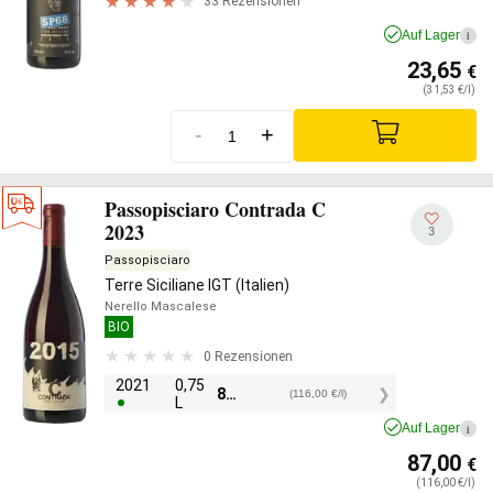
33 Rezensionen
Auf Lager
i
23,65
€
(31,53 €/l)
-
+
Passopisciaro Contrada C
2023
3
Passopisciaro
Terre Siciliane IGT (Italien)
Nerello Mascalese
BIO
0 Rezensionen
2021
0,75
87,00
€
(116,00 €/l)
L
Auf Lager
i
87,00
€
(116,00 €/l)