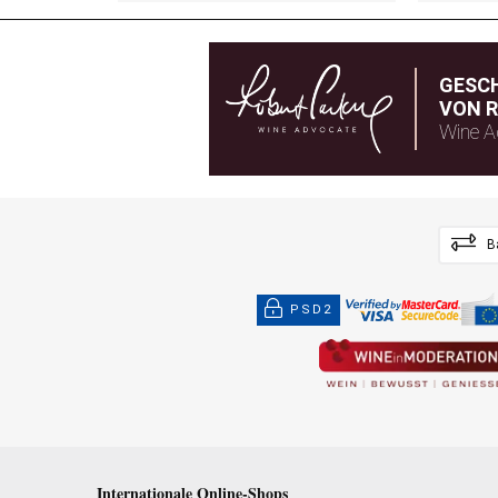
GESC
VON R
Wine A
B
PSD2
Internationale Online-Shops