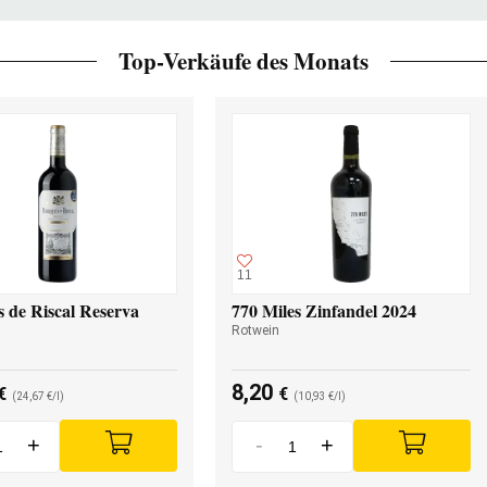
Top-Verkäufe des Monats
11
 de Riscal Reserva
770 Miles Zinfandel 2024
Rotwein
8,20
€
€
(24,67 €/l)
(10,93 €/l)
+
-
+