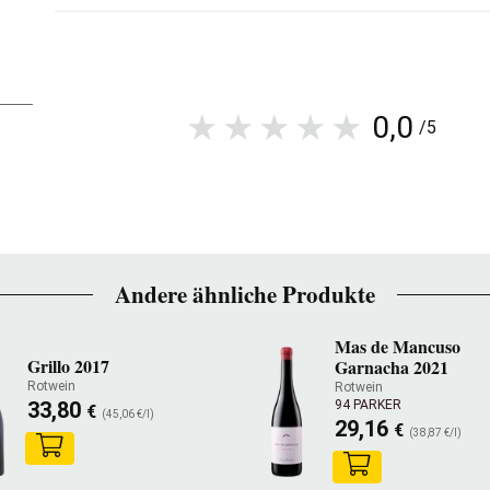
0,0
/5
Andere ähnliche Produkte
Mas de Mancuso
Grillo 2017
Garnacha 2021
Rotwein
Rotwein
33,80
94 PARKER
€
(45,06 €/l)
29,16
€
(38,87 €/l)