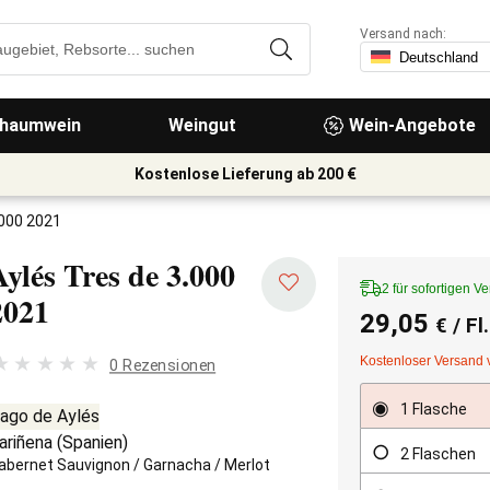
Versand nach:
haumwein
Weingut
Wein-Angebote
Kostenlose Lieferung ab 200 €
.000 2021
Aylés Tres de 3.000
2 für sofortigen V
2021
29,05
€
/ Fl
Kostenloser Versand 
0 Rezensionen
1 Flasche
ago de Aylés
ariñena
(
Spanien
)
2 Flaschen
abernet Sauvignon
/
Garnacha
/
Merlot