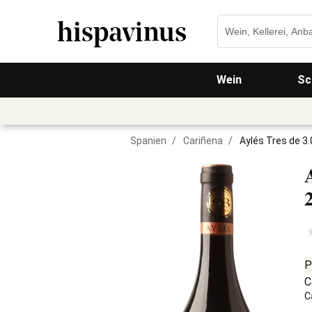
Wein
Sc
Spanien
/
Cariñena
/
Aylés Tres de 3
P
C
C