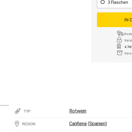
3 Flaschen
IN 
Kost
Vers
4.74
Vers
Rotwein
TYP
Cariñena
(
Spanien
)
REGION