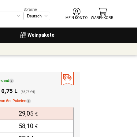
Sprache
MEIN KONTO
WARENKORB
Weinpakete
ersand
i
. 0,75 L
(38,73 €/l)
von 6er Paketen
i
29,05
€
58,10
€