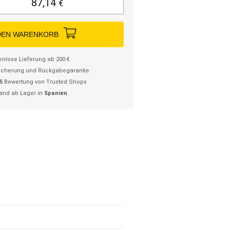
87,14
€
DEN WARENKORB
enlose Lieferung ab 200 €
icherung und Rückgabegarantie
/5
Bewertung von Trusted Shops
and ab Lager in
Spanien