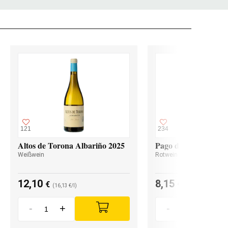
121
234
Altos de Torona Albariño 2025
Pago de Valdoneje M
Weißwein
Rotwein
12,10
8,15
€
€
(16,13 €/l)
(10,86 €/l)
-
+
-
+