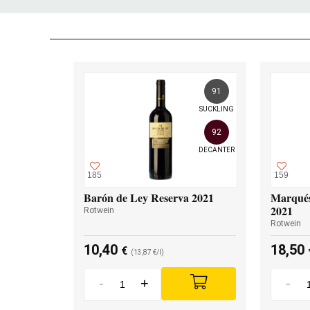
91
SUCKLING
92
DECANTER
185
159
Barón de Ley Reserva 2021
Marqués
2021
Rotwein
Rotwein
10,40
18,50
€
(13,87 €/l)
-
+
-