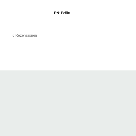
PN
: Peñín
0 Rezensionen