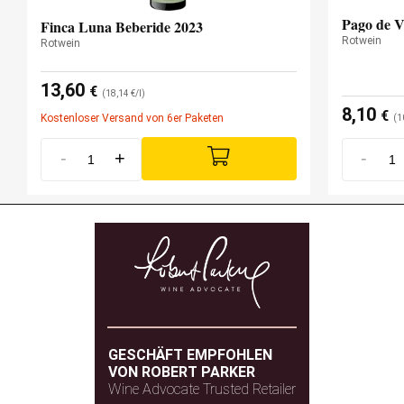
Pago de V
Finca Luna Beberide 2023
Rotwein
Rotwein
13,60
€
(18,14 €/l)
8,10
€
Kostenloser Versand von 6er Paketen
(1
-
+
-
GESCHÄFT EMPFOHLEN
VON ROBERT PARKER
Wine Advocate Trusted Retailer