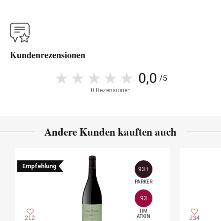
Kundenrezensionen
0,0
/5
0 Rezensionen
Andere Kunden kauften auch
Empfehlung
93+
PARKER
93
TIM

ATKIN
212
234