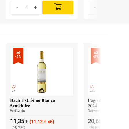
-
+
-
+
x6

x3

-2%
-5%
57
151
Bach Extrísimo Blanco
Pago de los Capellan
Semidulce
2024
Weißwein
Rotwein
11,35
20,65
€
(11,12
€
x6)
€
(19,62
€
x
(14,83 €/l)
(26,16 €/l)