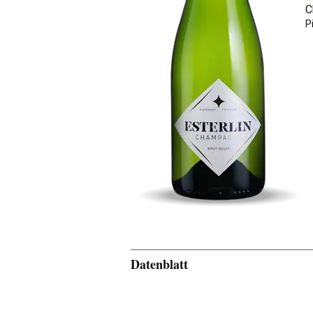
C
P
Datenblatt