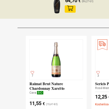
64,70
€
(86,27 €/l)
7
3
Raimat Brut Nature
Sericis 
Chardonnay Xarel·lo
Rosé-Wei
Cava
BIO
12,25
11,55
€
Kostenlos
(15,41 €/l)