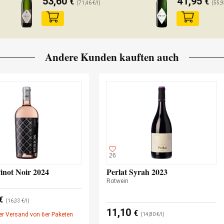
53,60
41,95
€
€
(71,46 €/l)
(55,9
Andere Kunden kauften auch
26
Pinot Noir 2024
Perlat Syrah 2023
n
Rotwein
€
(16,33 €/l)
11,10
€
er Versand von 6er Paketen
(14,80 €/l)