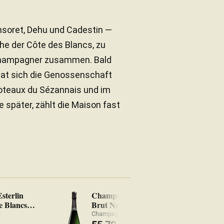
ansoret, Dehu und Cadestin —
e der Côte des Blancs, zu
Champagner zusammen. Bald
 hat sich die Genossenschaft
Coteaux du Sézannais und im
 später, zählt die Maison fast
sterlin
Champagne Esterlin
e Blancs
Brut Nature 2009
C
Champagne AOC