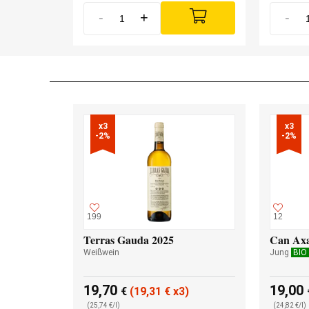
-
+
-
x3

x3

-2%
-2%
199
12
Terras Gauda 2025
Can Axa
Weißwein
Jung
BIO
19,70
19,00
€
(19,31
€
x3)
(25,74 €/l)
(24,82 €/l)