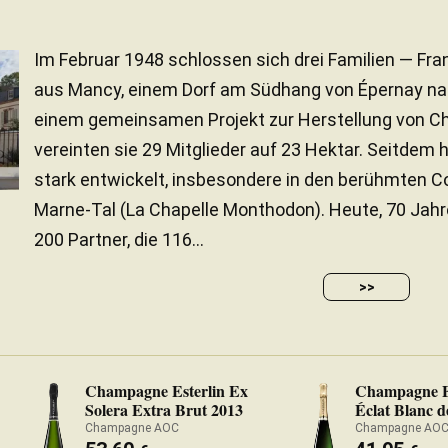
Im Februar 1948 schlossen sich drei Familien — Fr
aus Mancy, einem Dorf am Südhang von Épernay nah
einem gemeinsamen Projekt zur Herstellung von 
vereinten sie 29 Mitglieder auf 23 Hektar. Seitdem
stark entwickelt, insbesondere in den berühmten 
Marne-Tal (La Chapelle Monthodon). Heute, 70 Jahre
200 Partner, die 116...
>>
Champagne Esterlin Ex
Champagne E
Solera Extra Brut 2013
Éclat Blanc d
2016
Champagne AOC
Champagne AO