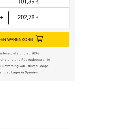
101,39
€
202,78
+
€
DEN WARENKORB
enlose Lieferung ab 200 €
icherung und Rückgabegarantie
/5
Bewertung von Trusted Shops
and ab Lager in
Spanien