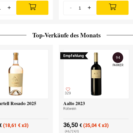
+
-
+
Top-Verkäufe des Monats
Empfehlung
94
PARKER
329
rtell Rosado 2025
Aalto 2023
Rotwein
36,50
€
(18,61
€
x3)
€
(35,04
€
x3)
(46,72 €/l)