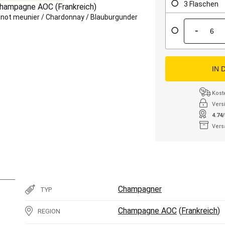
3 Flaschen
hampagne AOC
(
Frankreich
)
inot meunier
/
Chardonnay
/
Blauburgunder
-
IN 
Kost
Vers
4.74
Vers
Champagner
TYP
Champagne AOC
(
Frankreich
)
REGION