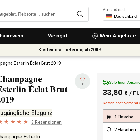
Versand nach:
haumwein
Weingut
Wein-Angebote
Kostenlose Lieferung ab 200 €
agne Esterlin Éclat Brut 2019
Champagne
Sofortiger Versan
9
Esterlin Éclat Brut
33,80
€
/ Fl
2019
Kostenloser Versand 
ugängliche Eleganz
1 Flasche
3 Rezensionen
2 Flaschen
hampagne Esterlin