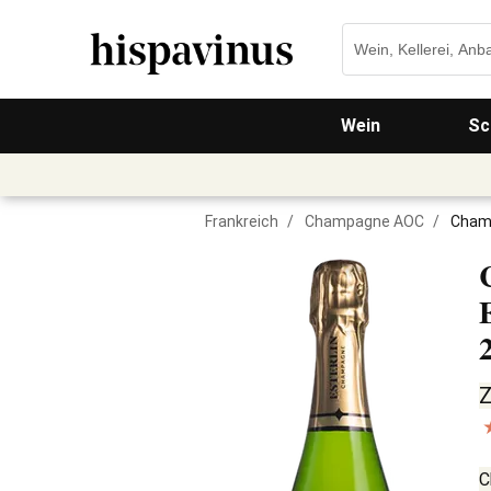
Wein
Sc
Frankreich
/
Champagne AOC
/
Champ
Z
C