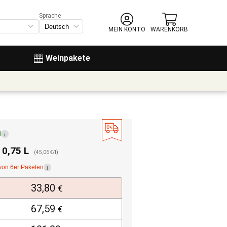
Sprache
MEIN KONTO
WARENKORB
Weinpakete
d
i
. 0,75 L
(45,06 €/l)
von 6er Paketen
i
33,80
€
67,59
€