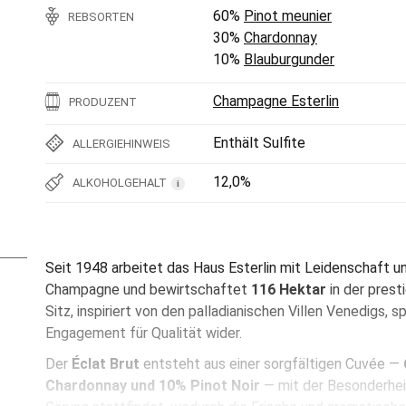
60%
Pinot meunier
REBSORTEN
30%
Chardonnay
10%
Blauburgunder
Champagne Esterlin
PRODUZENT
Enthält Sulfite
ALLERGIEHINWEIS
12,0%
ALKOHOLGEHALT
i
Seit 1948 arbeitet das Haus Esterlin mit Leidenschaft u
Champagne und bewirtschaftet
116 Hektar
in der prest
Sitz, inspiriert von den palladianischen Villen Venedigs, 
Engagement für Qualität wider.
Der
Éclat Brut
entsteht aus einer sorgfältigen Cuvée —
Chardonnay und 10% Pinot Noir
— mit der Besonderheit