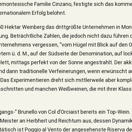
montesische Familie Cinzano, festigte sich das kommerz
ternationalem Erfolg belohnt.
150 Hektar Weinberg das drittgrößte Unternehmen in Mont
g. Beträchtliche Zahlen, die jedoch nicht dazu führen dü
Unternehmens vergessen, “vom Hügel mit Blick auf den O
tern ü. d. M., auf der Südseite der Denomination, auf lo
ett, mittags perfekt von der Sonne angestrahlt. Der ak
 und dann traditionelle Verfeinerungen, wenn erwünscht a
. Das Experimentieren dreht sich mittlerweile aber komp
schnitten und manchen Weißweinen, die mit ihrer Klasse,
rgangs-” Brunello von Col d’Orciaist bereits ein Top-Wein
n Meister an Herbheit und Reichtum aus, dessen Dynamik
ätisch ist Poggio al Vento der angesehenste Riserva des