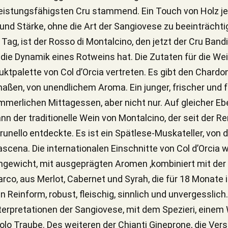
leistungsfähigsten Cru stammend. Ein Touch von Holz j
und Stärke, ohne die Art der Sangiovese zu beeinträchtig
Tag, ist der Rosso di Montalcino, den jetzt der Cru Bandi
 die Dynamik eines Rotweins hat. Die Zutaten für die We
uktpalette von Col d’Orcia vertreten. Es gibt den Chardon
maßen, von unendlichem Aroma. Ein junger, frischer und fru
merlichen Mittagessen, aber nicht nur. Auf gleicher Eb
 der traditionelle Wein von Montalcino, der seit der Re
ello entdeckte. Es ist ein Spätlese-Muskateller, von d
scena. Die internationalen Einschnitte von Col d’Orcia 
hgewicht, mit ausgeprägten Aromen ,kombiniert mit der 
rco, aus Merlot, Cabernet und Syrah, die für 18 Monate 
 Reinform, robust, fleischig, sinnlich und unvergesslich
terpretationen der Sangiovese, mit dem Spezieri, einem W
lo Traube. Des weiteren der Chianti Gineprone, die Vers