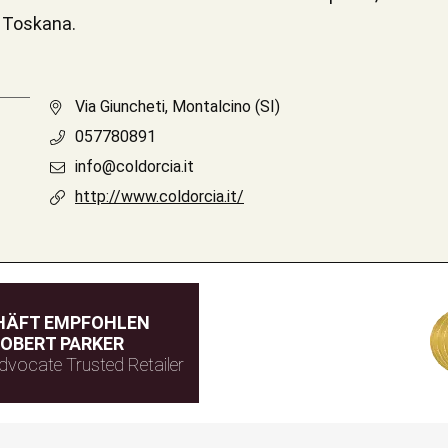
 Toskana.
Via Giuncheti, Montalcino (SI)
057780891
info@coldorcia.it
http://www.coldorcia.it/
HÄFT EMPFOHLEN
OBERT PARKER
dvocate Trusted Retailer