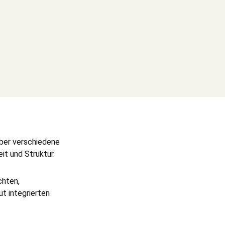
über verschiedene
eit und Struktur.
chten,
t integrierten