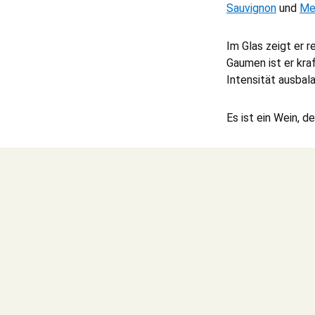
Sauvignon
und
Me
Im Glas zeigt er 
Gaumen ist er kra
Intensität ausbala
Es ist ein Wein, d