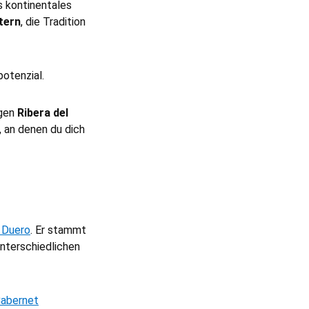
s kontinentales
tern
, die Tradition
potenzial.
igen
Ribera del
, an denen du dich
l Duero
. Er stammt
nterschiedlichen
abernet