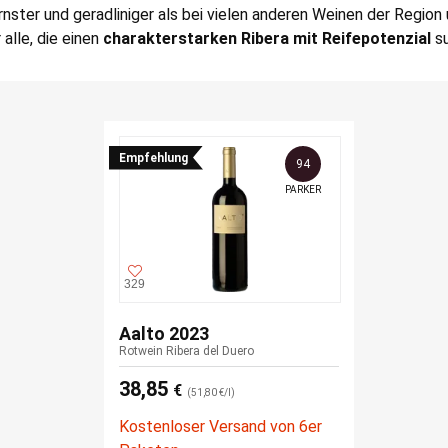
ernster und geradliniger als bei vielen anderen Weinen der Region
 alle, die einen
charakterstarken Ribera mit Reifepotenzial
su
Empfehlung
94
PARKER
329
Aalto 2023
Rotwein Ribera del Duero
38,85
€
(51,80 €/l)
Kostenloser Versand von 6er