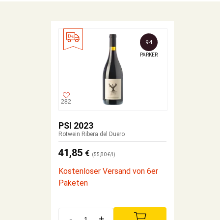
94
PARKER
282
PSI 2023
Rotwein Ribera del Duero
41,85
€
(55,80 €/l)
Kostenloser Versand von 6er
Paketen
-
+