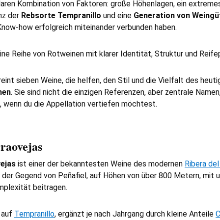
klaren Kombination von Faktoren: große Höhenlagen, ein extreme
nz der
Rebsorte Tempranillo
und eine
Generation von Weingü
Know-how erfolgreich miteinander verbunden haben.
ine Reihe von Rotweinen mit klarer Identität, Struktur und Reife
int sieben Weine, die helfen, den Stil und die Vielfalt des heut
hen
. Sie sind nicht die einzigen Referenzen, aber zentrale Namen
t, wenn du die Appellation vertiefen möchtest.
raovejas
ejas
ist einer der bekanntesten Weine des modernen
Ribera de
 der Gegend von Peñafiel, auf Höhen von über 800 Metern, mit u
mplexität beitragen.
 auf
Tempranillo
, ergänzt je nach Jahrgang durch kleine Anteile
C