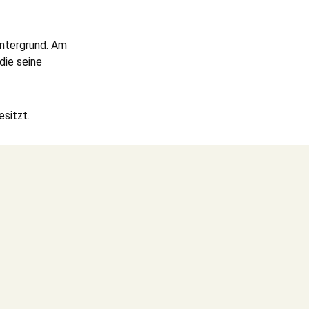
intergrund. Am
die seine
esitzt.