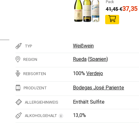
Pack
37,35
41,45
€
Weißwein
TYP
Rueda
(
Spanien
)
REGION
100%
Verdejo
REBSORTEN
Bodegas José Pariente
PRODUZENT
Enthält Sulfite
ALLERGIEHINWEIS
13,0%
ALKOHOLGEHALT
i