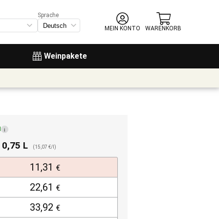
Sprache
MEIN KONTO
WARENKORB
Weinpakete
d
i
. 0,75 L
(15,07 €/l)
11,31
€
22,61
€
33,92
€