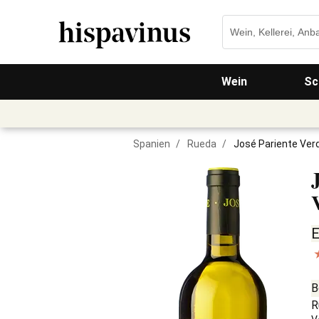
Wein
Sc
Spanien
/
Rueda
/
José Pariente Ver
E
B
R