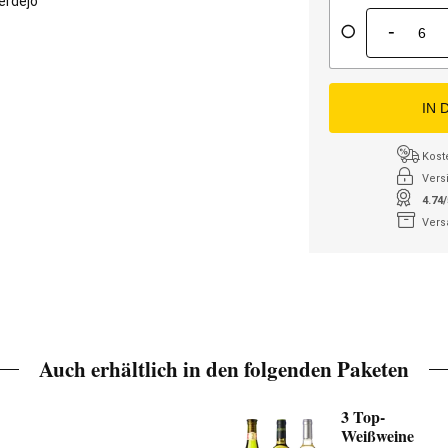
erdejo
-
IN 
Kost
Vers
4.74
Vers
Auch erhältlich in den folgenden Paketen
3 Top-
Weißweine