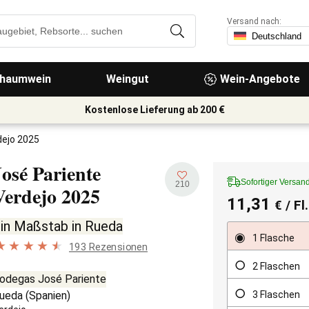
Versand nach:
haumwein
Weingut
Wein-Angebote
Kostenlose Lieferung ab 200 €
dejo 2025
José Pariente
Sofortiger Versan
210
Verdejo
2025
11,31
€
/ Fl
in Maßstab in Rueda
1 Flasche
193 Rezensionen
2 Flaschen
odegas José Pariente
3 Flaschen
ueda
(
Spanien
)