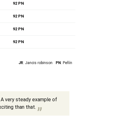
92 PN
92 PN
92 PN
92 PN
JR
: Jancis robinson
PN
: Peñín
s. A very steady example of
citing than that.