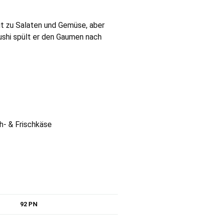
ut zu Salaten und Gemüse, aber
ushi spült er den Gaumen nach
h- & Frischkäse
92 PN