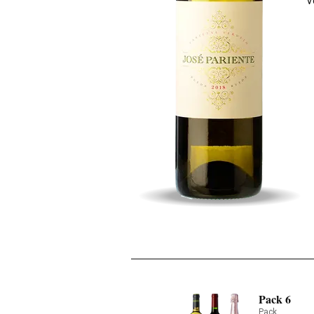
V
Pack 6
Pack