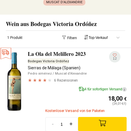
MUSCAT D’ALEXANDRIE
Wein aus Bodegas Victoria Ordóñez
1 Produkt
Filtern
La Ola del Melillero 2023
12
Bodegas Victoria Ordóñez
Sierras de Málaga (Spanien)
Pedro ximénez
/ Muscat d’Alexandrie
6 Rezensionen
4 für sofortigen Versand
i
18,00
€
(24,01 €/l)
Kostenloser Versand von 6er Paketen
-
+