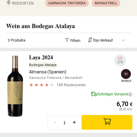
REBSORTEN
GARNACHA TINTORERA
MONASTRELL
Wein aus Bodegas Atalaya
3 Produkte
Filtern
Laya 2024
176
Bodegas Atalaya
Almansa (Spanien)
91
Garnacha Tintorera
/ Monastrell
PARKER
189 Rezensionen
Sofortiger Versand
i
6,70
€
(8,93 €/l)
-
+