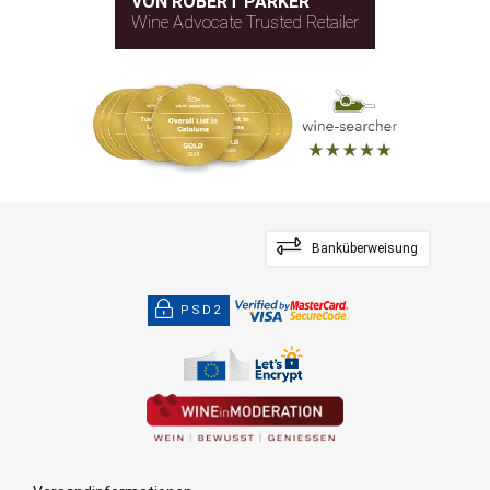
VON ROBERT PARKER
Wine Advocate Trusted Retailer
Banküberweisung
PSD2