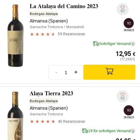
La Atalaya del Camino 2023
97
Bodegas Atalaya
Almansa (Spanien)
92
Garnacha Tintorera
/ Monastrell
PARKER
59 Rezensionen
Sofortiger Versand
i
12,95
€
(17,26 €/l)
-
+
Alaya Tierra 2023
52
Bodegas Atalaya
Almansa (Spanien)
93
Garnacha Tintorera
PARKER
45 Rezensionen
19 für sofortigen Versand
i