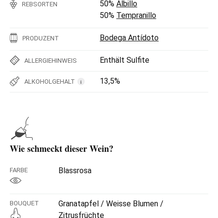
50%
Albillo
REBSORTEN
50%
Tempranillo
Bodega Antídoto
PRODUZENT
Enthält Sulfite
ALLERGIEHINWEIS
13,5%
ALKOHOLGEHALT
i
Wie schmeckt dieser Wein?
Blassrosa
FARBE
Granatapfel / Weisse Blumen /
BOUQUET
Zitrusfrüchte