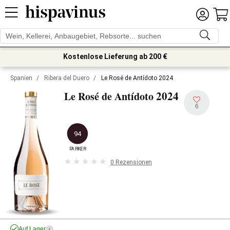
Kostenlose Lieferung ab 200 €
Spanien
/
Ribera del Duero
/
Le Rosé de Antídoto 2024
2024
Le Rosé de Antídoto
6
94
PARKER
0 Rezensionen
Auf Lager
i