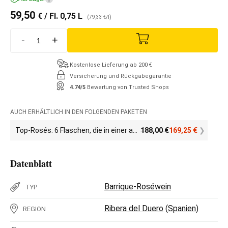
59,50
€
/ Fl. 0,75 L
(79,33 €/l)
-
+
Kostenlose Lieferung ab 200 €
Versicherung und Rückgabegarantie
4.74/5
Bewertung von Trusted Shops
AUCH ERHÄLTLICH IN DEN FOLGENDEN PAKETEN
Top-Rosés: 6 Flaschen, die in einer anderen Liga spielen
188,00
€
169,25
€
Datenblatt
Barrique-Roséwein
TYP
Ribera del Duero
(
Spanien
)
REGION